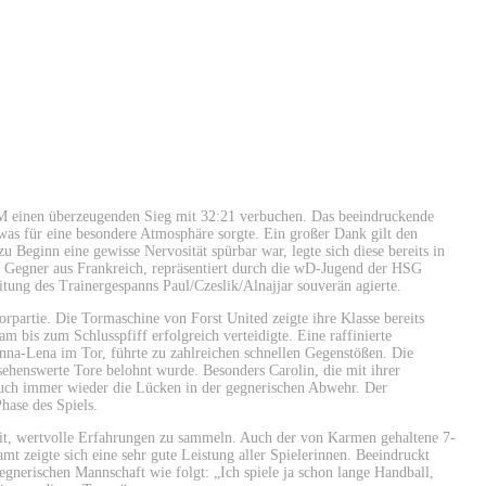
 einen überzeugenden Sieg mit 32:21 verbuchen. Das beeindruckende
 was für eine besondere Atmosphäre sorgte. Ein großer Dank gilt den
u Beginn eine gewisse Nervosität spürbar war, legte sich diese bereits in
n Gegner aus Frankreich, repräsentiert durch die wD-Jugend der HSG
itung des Trainergespanns Paul/Czeslik/Alnajjar souverän agierte.
rpartie. Die Tormaschine von Forst United zeigte ihre Klasse bereits
m bis zum Schlusspfiff erfolgreich verteidigte. Eine raffinierte
nna-Lena im Tor, führte zu zahlreichen schnellen Gegenstößen. Die
ehenswerte Tore belohnt wurde. Besonders Carolin, die mit ihrer
 auch immer wieder die Lücken in der gegnerischen Abwehr. Der
hase des Spiels.
eit, wertvolle Erfahrungen zu sammeln. Auch der von Karmen gehaltene 7-
amt zeigte sich eine sehr gute Leistung aller Spielerinnen. Beeindruckt
egnerischen Mannschaft wie folgt: „Ich spiele ja schon lange Handball,