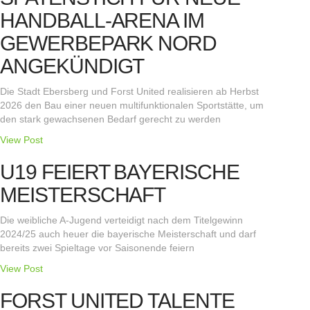
HANDBALL-ARENA IM
GEWERBEPARK NORD
ANGEKÜNDIGT
Die Stadt Ebersberg und Forst United realisieren ab Herbst
2026 den Bau einer neuen multifunktionalen Sportstätte, um
den stark gewachsenen Bedarf gerecht zu werden
View Post
U19 FEIERT BAYERISCHE
MEISTERSCHAFT
Die weibliche A-Jugend verteidigt nach dem Titelgewinn
2024/25 auch heuer die bayerische Meisterschaft und darf
bereits zwei Spieltage vor Saisonende feiern
View Post
FORST UNITED TALENTE