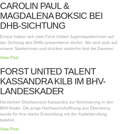
CAROLIN PAUL &
MAGDALENA BOKSIC BEI
DHB-SICHTUNG
Erneut haben sich zwei Forst United Jugendspielerinnen auf
der Sichtung des DHBs präsentieren dürfen. Wir sind stolz auf
unsere Spielerinnen und drücken weiterhin fest die Daumen.
View Post
FORST UNITED TALENT
KASSANDRA KILB IM BHV-
LANDESKADER
Herzlichen Glückwunsch Kassandra zur Nominierung in den
BHV-Kader. Die junge Nachwuchshoffnung aus Ebersberg
wurde für ihre starke Entwicklung mit der Kaderberufung
belohnt.
View Post