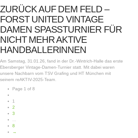
ZURÜCK AUF DEM FELD –
FORST UNITED VINTAGE
DAMEN SPASSTURNIER FÜR N
ICHT MEHR AKTIVE H
ANDBALLERINNEN
Am Samstag, 31.01.26, fand in der Dr.-Wintrich-Halle das erste
Ebersberger Vintage-Damen-Turnier statt. Mit dabei waren
unsere Nachbarn vom TSV Grafing und HT München mit
seinem reAKTIV-2025-Team.
Page 1 of 8
1
2
3
...
8
→