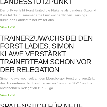
LANDESSTÜTZPUNKT
Der BHV verleiht Forst United die Plakette als Landesstützpunkt
& weitet die Zusammenarbeit mit wöchentlichen Trainings
durch den Landestrainer weiter aus
View Post
TRAINERZUWACHS BEI DEN
FORST LADIES: SIMON
KLAWE VERSTÄRKT
TRAINERTEAM SCHON VOR
DER RELEGATION
Simon Klawe wechselt an den Ebersberger Forst und verstärkt
das Trainerteam der Forst Ladies zur Saison 2026/27 und der
anstehenden Relegation zur 3.Liga
View Post
SPATENSTICH FÜR NEUE