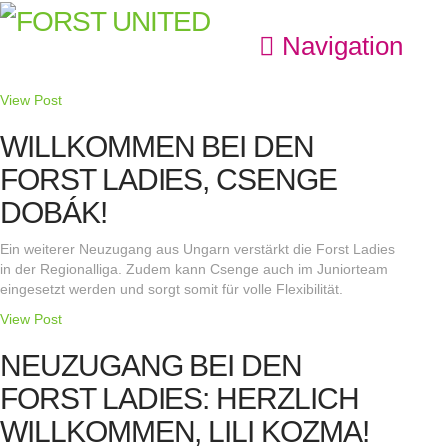
Navigation
View Post
WILLKOMMEN BEI DEN
FORST LADIES, CSENGE
DOBÁK!
Ein weiterer Neuzugang aus Ungarn verstärkt die Forst Ladies
in der Regionalliga. Zudem kann Csenge auch im Juniorteam
eingesetzt werden und sorgt somit für volle Flexibilität.
View Post
NEUZUGANG BEI DEN
FORST LADIES: HERZLICH
WILLKOMMEN, LILI KOZMA!