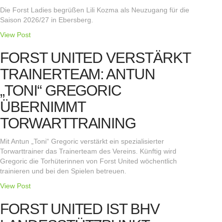
Die Forst Ladies begrüßen Lili Kozma als Neuzugang für die
Saison 2026/27 in Ebersberg.
View Post
FORST UNITED VERSTÄRKT
TRAINERTEAM: ANTUN
„TONI“ GREGORIC
ÜBERNIMMT
TORWARTTRAINING
Mit Antun „Toni“ Gregoric verstärkt ein spezialisierter
Torwarttrainer das Trainerteam des Vereins. Künftig wird
Gregoric die Torhüterinnen von Forst United wöchentlich
trainieren und bei den Spielen betreuen.
View Post
FORST UNITED IST BHV