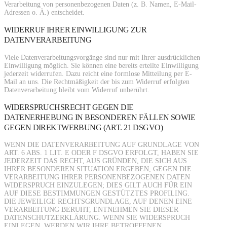
Verarbeitung von personenbezogenen Daten (z. B. Namen, E-Mail-
Adressen o. Ä.) entscheidet.
WIDERRUF IHRER EINWILLIGUNG ZUR
DATENVERARBEITUNG
Viele Datenverarbeitungsvorgänge sind nur mit Ihrer ausdrücklichen
Einwilligung möglich. Sie können eine bereits erteilte Einwilligung
jederzeit widerrufen. Dazu reicht eine formlose Mitteilung per E-
Mail an uns. Die Rechtmäßigkeit der bis zum Widerruf erfolgten
Datenverarbeitung bleibt vom Widerruf unberührt.
WIDERSPRUCHSRECHT GEGEN DIE
DATENERHEBUNG IN BESONDEREN FÄLLEN SOWIE
GEGEN DIREKTWERBUNG (ART. 21 DSGVO)
WENN DIE DATENVERARBEITUNG AUF GRUNDLAGE VON
ART. 6 ABS. 1 LIT. E ODER F DSGVO ERFOLGT, HABEN SIE
JEDERZEIT DAS RECHT, AUS GRÜNDEN, DIE SICH AUS
IHRER BESONDEREN SITUATION ERGEBEN, GEGEN DIE
VERARBEITUNG IHRER PERSONENBEZOGENEN DATEN
WIDERSPRUCH EINZULEGEN; DIES GILT AUCH FÜR EIN
AUF DIESE BESTIMMUNGEN GESTÜTZTES PROFILING.
DIE JEWEILIGE RECHTSGRUNDLAGE, AUF DENEN EINE
VERARBEITUNG BERUHT, ENTNEHMEN SIE DIESER
DATENSCHUTZERKLÄRUNG. WENN SIE WIDERSPRUCH
EINLEGEN, WERDEN WIR IHRE BETROFFENEN