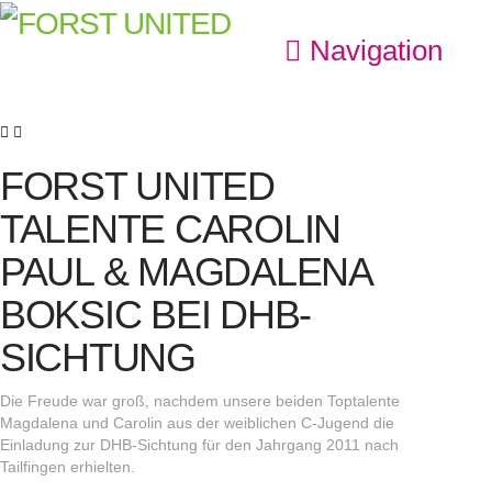
Navigation
FORST UNITED
TALENTE CAROLIN
PAUL & MAGDALENA
BOKSIC BEI DHB-
SICHTUNG
Die Freude war groß, nachdem unsere beiden Toptalente
Magdalena und Carolin aus der weiblichen C-Jugend die
Einladung zur DHB-Sichtung für den Jahrgang 2011 nach
Tailfingen erhielten.