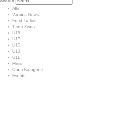
Search
Alle
Vereins-News
Forst Ladies
Team Zwoa
U19
U17
U15
U13
U11
Minis
Ohne Kategorie
Events