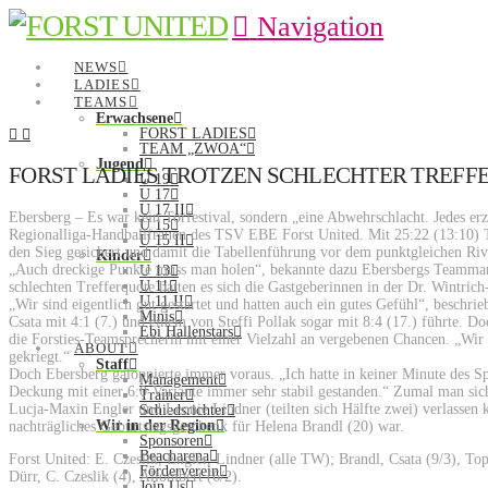
Navigation
NEWS
LADIES
TEAMS
Erwachsene
FORST LADIES
TEAM „ZWOA“
Jugend
FORST LADIES TROTZEN SCHLECHTER TREFF
U 19
U 17
U 17 II
Ebersberg – Es war kein Torfestival, sondern „eine Abwehrschlacht. Jedes erz
U 15
Regionalliga-Handballfrauen des TSV EBE Forst United. Mit 25:22 (13:10) 
U 15 II
den Sieg gesichert und damit die Tabellenführung vor dem punktgleichen R
Kinder
„Auch dreckige Punkte muss man holen“, bekannte dazu Ebersbergs Teammana
U 13
U 11
schlechten Trefferquote hatten es sich die Gastgeberinnen in der Dr. Wintric
U 11 II
„Wir sind eigentlich gut gestartet und hatten auch ein gutes Gefühl“, beschr
Minis
Csata mit 4:1 (7.) und einem von Steffi Pollak sogar mit 8:4 (17.) führte.
Ebi Hallenstars
die Forsties-Teamsprecherin mit einer Vielzahl an vergebenen Chancen. „Wir
ABOUT
gekriegt.“
Staff
Doch Ebersberg galoppierte immer voraus. „Ich hatte in keiner Minute des Spi
Management
Deckung mit einer 6:0-Variante immer sehr stabil gestanden.“ Zumal man sich
Trainer
Lucja-Maxin Engler und Leonie Lindner (teilten sich Hälfte zwei) verlassen k
Schiedsrichter
Wir in der Region
nachträgliches Geburtstagsgeschenk für Helena Brandl (20) war.
Sponsoren
Beacharena
Forst United: E. Czeslik, Engler, Lindner (alle TW); Brandl, Csata (9/3), Top
Förderverein
Dürr, C. Czeslik (4), Allombert (6/2).
Join Us