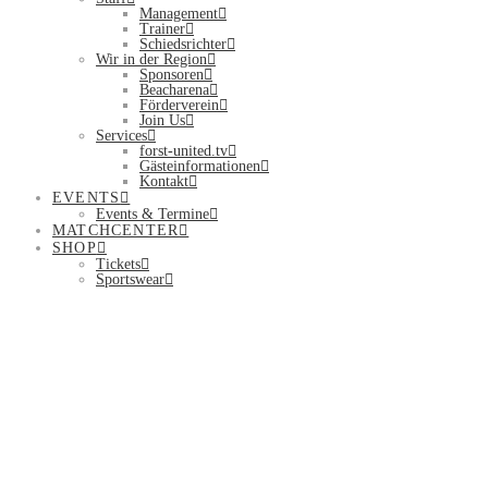
Management
Trainer
Schiedsrichter
Wir in der Region
Sponsoren
Beacharena
Förderverein
Join Us
Services
forst-united.tv
Gästeinformationen
Kontakt
EVENTS
Events & Termine
MATCHCENTER
SHOP
Tickets
Sportswear