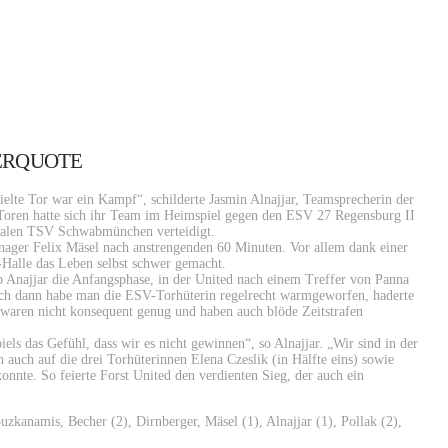
ERQUOTE
ielte Tor war ein Kampf“, schilderte Jasmin Alnajjar, Teamsprecherin der
Toren hatte sich ihr Team im Heimspiel gegen den ESV 27 Regensburg II
ivalen TSV Schwabmünchen verteidigt.
ger Felix Mäsel nach anstrengenden 60 Minuten. Vor allem dank einer
h-Halle das Leben selbst schwer gemacht.
ieb Anajjar die Anfangsphase, in der United nach einem Treffer von Panna
 Doch dann habe man die ESV-Torhüterin regelrecht warmgeworfen, haderte
 waren nicht konsequent genug und haben auch blöde Zeitstrafen
els das Gefühl, dass wir es nicht gewinnen“, so Alnajjar. „Wir sind in der
 auch auf die drei Torhüterinnen Elena Czeslik (in Hälfte eins) sowie
onnte. So feierte Forst United den verdienten Sieg, der auch ein
uzkanamis, Becher (2), Dirnberger, Mäsel (1), Alnajjar (1), Pollak (2),