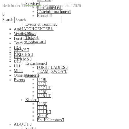
Services
Bericht der Ebersberger Zeitung vom 26.2.2026
forst-united.tv
Gästeinformationen
Kontakt
Search
EVENTS
Events & Termine
MATCHCENTER
Alle
SHOP
Vereins-News
Tickets
Forst Ladies
Sportswear
Team Zwoa
U19
NEWS
U17
LADIES
U15
TEAMS
U13
Erwachsene
U11
FORST LADIES
Minis
TEAM „ZWOA“
Ohne Kategorie
Jugend
U 19
Events
U 17
U 17 II
U 15
U 15 II
Kinder
U 13
U 11
U 11 II
Minis
Ebi Hallenstars
ABOUT
Staff