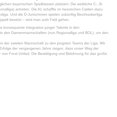
chen bayerischen Spielklassen platziert. Die weibliche C-, B-
nalliga) antreten. Die A1 schaffte im hessischen Calden dazu
liga. Und die D-Juniorinnen spielen zukünftig Bezirksoberliga
oppelt besetzt – wird man aufs Feld gehen.
die konsequente Integration junger Talente in den
en in den Damenmannschaften (nun Regionalliga und BOL), um den
 in der zweiten Mannschaft zu den jüngsten Teams der Liga. Wir
n Erfolge der vergangenen Jahre zeigen, dass unser Weg der
iter von Forst United. Die Bestätigung und Belohnung für das große