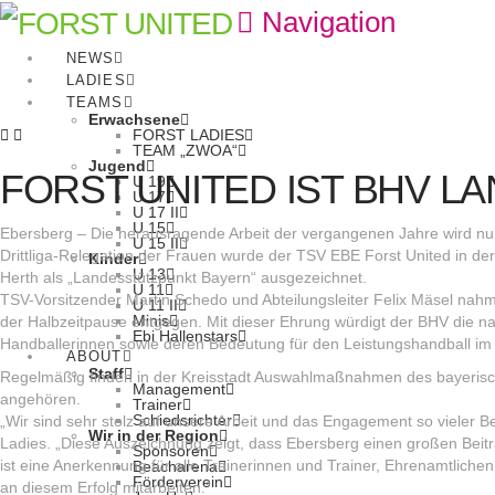
Navigation
NEWS
LADIES
TEAMS
Erwachsene
FORST LADIES
TEAM „ZWOA“
Jugend
FORST UNITED IST BHV 
U 19
U 17
U 17 II
U 15
Ebersberg – Die herausragende Arbeit der vergangenen Jahre wird nun 
U 15 II
Drittliga-Relegation der Frauen wurde der TSV EBE Forst United in d
Kinder
U 13
Herth als „Landesstützpunkt Bayern“ ausgezeichnet.
U 11
TSV-Vorsitzender Martin Schedo und Abteilungsleiter Felix Mäsel nah
U 11 II
Minis
der Halbzeitpause entgegen. Mit dieser Ehrung würdigt der BHV die n
Ebi Hallenstars
Handballerinnen sowie deren Bedeutung für den Leistungshandball im 
ABOUT
Staff
Regelmäßig finden in der Kreisstadt Auswahlmaßnahmen des bayerisch
Management
angehören.
Trainer
Schiedsrichter
„Wir sind sehr stolz auf unsere Arbeit und das Engagement so vieler Be
Wir in der Region
Ladies. „Diese Auszeichnung zeigt, dass Ebersberg einen großen Beitra
Sponsoren
ist eine Anerkennung für alle Trainerinnen und Trainer, Ehrenamtlichen,
Beacharena
Förderverein
an diesem Erfolg mitarbeiten.“