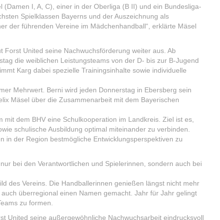
(Damen I, A, C), einer in der Oberliga (B II) und ein Bundesliga-
 höchsten Spielklassen Bayerns und der Auszeichnung als
einer der führenden Vereine im Mädchenhandball“, erklärte Mäsel
 Forst United seine Nachwuchsförderung weiter aus. Ab
ag die weiblichen Leistungsteams von der D- bis zur B-Jugend
mmt Karg dabei spezielle Trainingsinhalte sowie individuelle
ormer Mehrwert. Berni wird jeden Donnerstag in Ebersberg sein
 Felix Mäsel über die Zusammenarbeit mit dem Bayerischen
mit dem BHV eine Schulkooperation im Landkreis. Ziel ist es,
sowie schulische Ausbildung optimal miteinander zu verbinden.
en in der Region bestmögliche Entwicklungsperspektiven zu
nur bei den Verantwortlichen und Spielerinnen, sondern auch bei
ld des Vereins. Die Handballerinnen genießen längst nicht mehr
 auch überregional einen Namen gemacht. Jahr für Jahr gelingt
e Teams zu formen.
orst United seine außergewöhnliche Nachwuchsarbeit eindrucksvoll