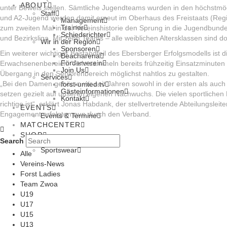
ABOUT
unter Beweis stellen. Sämtliche Jugendteams wurden in den höchstmögli
Staff
und A2-Jugend werden damit erneut im Oberhaus des Freistaats (Regio
Management
Trainer
zum zweiten Mal in der Vereinshistorie den Sprung in die Jugendbundes
Schiedsrichter
und Bezirksliga. Mit zehn Teams – alle weiblichen Altersklassen sind d
Wir in der Region
Sponsoren
Ein weiterer wichtiger Bestandteil des Ebersberger Erfolgsmodells ist 
Beacharena
Förderverein
Erwachsenenbereich. Viele sammeln bereits frühzeitig Einsatzminut
Join Us
Übergang in den Seniorenbereich möglichst nahtlos zu gestalten.
Services
„Bei den Damen gehören wir seit Jahren sowohl in der ersten als auch
forst-united.tv
Gästeinformationen
setzen gezielt auf unseren eigenen Nachwuchs. Die vielen sportliche
Kontakt
richtige ist“, erklärt Jonas Habdank, der stellvertretende Abteilungsle
EVENTS
Engagement erfolgten nun durch den Verband.
Events & Termine
MATCHCENTER
SHOP
Search
Tickets
Sportswear
Alle
Vereins-News
Forst Ladies
Team Zwoa
U19
U17
U15
U13