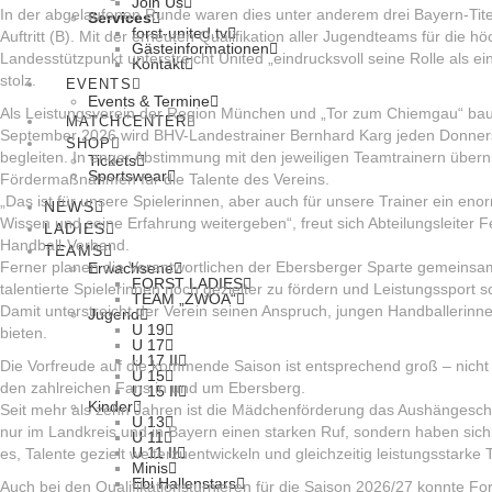
Join Us
In der abgelaufenen Runde waren dies unter anderem drei Bayern-Titel 
Services
forst-united.tv
Auftritt (B). Mit der erneuten Qualifikation aller Jugendteams für die
Gästeinformationen
Landesstützpunkt unterstreicht United „eindrucksvoll seine Rolle als 
Kontakt
stolz.
EVENTS
Events & Termine
Als Leistungsverein der Region München und „Tor zum Chiemgau“ baut
MATCHCENTER
September 2026 wird BHV-Landestrainer Bernhard Karg jeden Donnerst
SHOP
begleiten. In enger Abstimmung mit den jeweiligen Teamtrainern überni
Tickets
Sportswear
Fördermaßnahmen für die Talente des Vereins.
„Das ist für unsere Spielerinnen, aber auch für unsere Trainer ein en
NEWS
Wissen und seine Erfahrung weitergeben“, freut sich Abteilungsleiter
LADIES
Handball-Verband.
TEAMS
Ferner planen die Verantwortlichen der Ebersberger Sparte gemeinsam 
Erwachsene
FORST LADIES
talentierte Spielerinnen noch gezielter zu fördern und Leistungssport 
TEAM „ZWOA“
Damit unterstreicht der Verein seinen Anspruch, jungen Handballerinn
Jugend
U 19
bieten.
U 17
U 17 II
Die Vorfreude auf die kommende Saison ist entsprechend groß – nicht 
U 15
den zahlreichen Fans in und um Ebersberg.
U 15 II
Kinder
Seit mehr als zehn Jahren ist die Mädchenförderung das Aushängeschi
U 13
nur im Landkreis und in Bayern einen starken Ruf, sondern haben sich
U 11
U 11 II
es, Talente gezielt weiterzuentwickeln und gleichzeitig leistungsstark
Minis
Ebi Hallenstars
Auch bei den Qualifikationsturnieren für die Saison 2026/27 konnte F