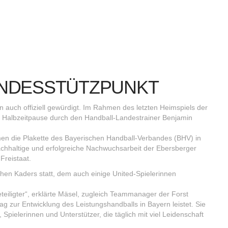
LANDESSTÜTZPUNKT
auch offiziell gewürdigt. Im Rahmen des letzten Heimspiels der
er Halbzeitpause durch den Handball-Landestrainer Benjamin
men die Plakette des Bayerischen Handball-Verbandes (BHV) in
achhaltige und erfolgreiche Nachwuchsarbeit der Ebersberger
Freistaat.
en Kaders statt, dem auch einige United-Spielerinnen
teiligter“, erklärte Mäsel, zugleich Teammanager der Forst
g zur Entwicklung des Leistungshandballs in Bayern leistet. Sie
 Spielerinnen und Unterstützer, die täglich mit viel Leidenschaft