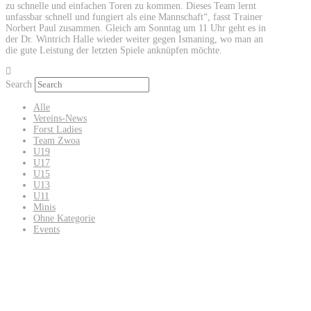
zu schnelle und einfachen Toren zu kommen. Dieses Team lernt
unfassbar schnell und fungiert als eine Mannschaft“, fasst Trainer
Norbert Paul zusammen. Gleich am Sonntag um 11 Uhr geht es in
der Dr. Wintrich Halle wieder weiter gegen Ismaning, wo man an
die gute Leistung der letzten Spiele anknüpfen möchte.
Search
Alle
Vereins-News
Forst Ladies
Team Zwoa
U19
U17
U15
U13
U11
Minis
Ohne Kategorie
Events