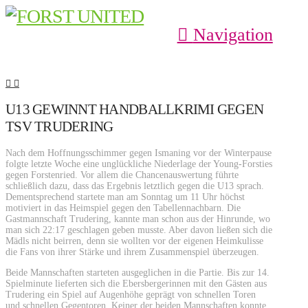
Navigation
U13 GEWINNT HANDBALLKRIMI GEGEN
TSV TRUDERING
Nach dem Hoffnungsschimmer gegen Ismaning vor der Winterpause
folgte letzte Woche eine unglückliche Niederlage der Young-Forsties
gegen Forstenried. Vor allem die Chancenauswertung führte
schließlich dazu, dass das Ergebnis letztlich gegen die U13 sprach.
Dementsprechend startete man am Sonntag um 11 Uhr höchst
motiviert in das Heimspiel gegen den Tabellennachbarn. Die
Gastmannschaft Trudering, kannte man schon aus der Hinrunde, wo
man sich 22:17 geschlagen geben musste. Aber davon ließen sich die
Mädls nicht beirren, denn sie wollten vor der eigenen Heimkulisse
die Fans von ihrer Stärke und ihrem Zusammenspiel überzeugen.
Beide Mannschaften starteten ausgeglichen in die Partie. Bis zur 14.
Spielminute lieferten sich die Ebersbergerinnen mit den Gästen aus
Trudering ein Spiel auf Augenhöhe geprägt von schnellen Toren
und schnellen Gegentoren. Keiner der beiden Mannschaften konnte