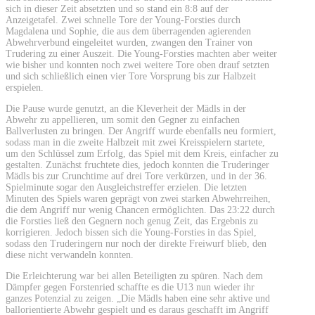
sich in dieser Zeit absetzten und so stand ein 8:8 auf der
Anzeigetafel. Zwei schnelle Tore der Young-Forsties durch
Magdalena und Sophie, die aus dem überragenden agierenden
Abwehrverbund eingeleitet wurden, zwangen den Trainer von
Trudering zu einer Auszeit. Die Young-Forsties machten aber weiter
wie bisher und konnten noch zwei weitere Tore oben drauf setzten
und sich schließlich einen vier Tore Vorsprung bis zur Halbzeit
erspielen.
Die Pause wurde genutzt, an die Kleverheit der Mädls in der
Abwehr zu appellieren, um somit den Gegner zu einfachen
Ballverlusten zu bringen. Der Angriff wurde ebenfalls neu formiert,
sodass man in die zweite Halbzeit mit zwei Kreisspielern startete,
um den Schlüssel zum Erfolg, das Spiel mit dem Kreis, einfacher zu
gestalten. Zunächst fruchtete dies, jedoch konnten die Truderinger
Mädls bis zur Crunchtime auf drei Tore verkürzen, und in der 36.
Spielminute sogar den Ausgleichstreffer erzielen. Die letzten
Minuten des Spiels waren geprägt von zwei starken Abwehrreihen,
die dem Angriff nur wenig Chancen ermöglichten. Das 23:22 durch
die Forsties ließ den Gegnern noch genug Zeit, das Ergebnis zu
korrigieren. Jedoch bissen sich die Young-Forsties in das Spiel,
sodass den Truderingern nur noch der direkte Freiwurf blieb, den
diese nicht verwandeln konnten.
Die Erleichterung war bei allen Beteiligten zu spüren. Nach dem
Dämpfer gegen Forstenried schaffte es die U13 nun wieder ihr
ganzes Potenzial zu zeigen. „Die Mädls haben eine sehr aktive und
ballorientierte Abwehr gespielt und es daraus geschafft im Angriff