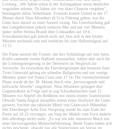
Leistung. „Wir hätten schon in der Anfangsphase etwas deutlicher
wegziehen müssen. Da haben wir vier klare Chancen vergeben“,
bemängelte Julius Veihelmann. Erstmals konnte United in der 17.
Minute durch Nina Allombert (6:5) in Führung gehen, was die
Gäste kurz darauf zu einer Auszeit zwang. Die Unterbrechung gab
den Gastgeberinnen jedoch weiteren Mut und nur vier Minuten
später stellte Helena Brandl über Linksaußen auf 10:6.
Schwabmünchen gab jedoch nicht auf, biss sich in den letzten
Minuten nochmals rein und verkürzte bis zum Halbzeitsignal auf
13:12.
Die Pause nutzten die Trainer, um ihre Schützlinge auf eine harte,
Kräfte raubende zweite Halbzeit einzustellen, lobten aber auch für
die Leistungssteigerung in der Defensive im Vergleich zur
Vorwoche. So erwischten die Ebersbergerinnen den besseren Start.
Trotz Unterzahl gelang ein schneller Ballgewinn und nur wenige
Minuten später traf Panna Csata zum 17:14. Die vorentscheidende
Phase wurde ab der 38. Minute durch eine „hervorragende und
hellwache Abwehr“ eingeleitet. Nina Allombert gelangen drei
Gegenstoßtore in Folge und so zog Schwabmünchen rund 15.
Minuten vor Abpfiff die Reißleine mit einem letzten Teamtimeout.
Obwohl Vanda Angyal daraufhin erneut einen Strafwurf der Gäste
parierte, fruchtet das taktische Mittel von Gästecoach Hübenthal.
Der Ebersberger Acht-Tore Vorsprung wurde bis zum Ende der
Partie auf 26:22 verringert, am Sieg der Mädels vom Forst änderte
dies allerdings nichts mehr. „Es war ein sehr intensives Match mit
einer hervorragenden Mannschaftsleistung. Beide Teams haben sich
nichts geschenkt, obwohl fast alle Spielerinnen am Vortag im