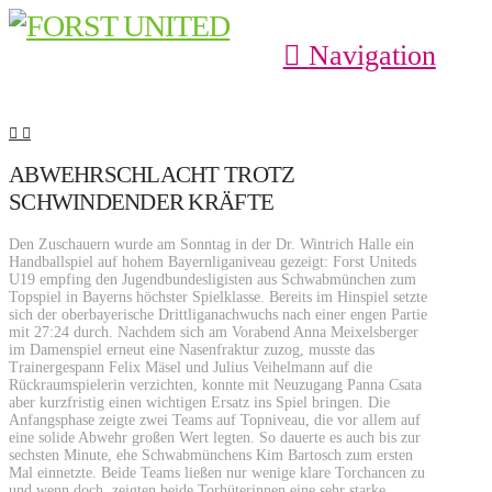
Navigation
ABWEHRSCHLACHT TROTZ
SCHWINDENDER KRÄFTE
Den Zuschauern wurde am Sonntag in der Dr. Wintrich Halle ein
Handballspiel auf hohem Bayernliganiveau gezeigt: Forst Uniteds
U19 empfing den Jugendbundesligisten aus Schwabmünchen zum
Topspiel in Bayerns höchster Spielklasse. Bereits im Hinspiel setzte
sich der oberbayerische Drittliganachwuchs nach einer engen Partie
mit 27:24 durch. Nachdem sich am Vorabend Anna Meixelsberger
im Damenspiel erneut eine Nasenfraktur zuzog, musste das
Trainergespann Felix Mäsel und Julius Veihelmann auf die
Rückraumspielerin verzichten, konnte mit Neuzugang Panna Csata
aber kurzfristig einen wichtigen Ersatz ins Spiel bringen. Die
Anfangsphase zeigte zwei Teams auf Topniveau, die vor allem auf
eine solide Abwehr großen Wert legten. So dauerte es auch bis zur
sechsten Minute, ehe Schwabmünchens Kim Bartosch zum ersten
Mal einnetzte. Beide Teams ließen nur wenige klare Torchancen zu
und wenn doch, zeigten beide Torhüterinnen eine sehr starke