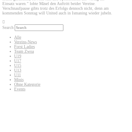
Einsatz waren.“ lobte Mäsel den Auftritt beider Vereine.
Verschnaufpause gibts trotz des Erfolgs dennoch nicht, denn am
kommenden Sonntag will United auch in Ismaning wieder jubeln.
Search
Alle
Vereins-News
Forst Ladies
Team Zwoa
U19
U17
U15
U13
U11
Minis
Ohne Kategorie
Events