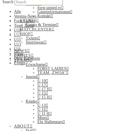
Search
Services
forst-united.tv
Alle
Gästeinformationen
Kontakt
Vereins-News
EVENTS
Forst Ladies
Events & Termine
Team Zwoa
MATCHCENTER
U19
SHOP
U17
Tickets
U15
Sportswear
U13
U11
NEWS
Minis
LADIES
Ohne Kategorie
TEAMS
Events
Erwachsene
FORST LADIES
TEAM „ZWOA“
Jugend
U 19
U 17
U 17 II
U 15
U 15 II
Kinder
U 13
U 11
U 11 II
Minis
Ebi Hallenstars
ABOUT
Staff