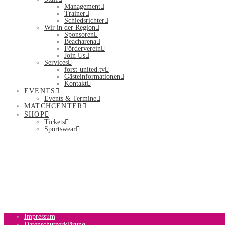
Management
Trainer
Schiedsrichter
Wir in der Region
Sponsoren
Beacharena
Förderverein
Join Us
Services
forst-united.tv
Gästeinformationen
Kontakt
EVENTS
Events & Termine
MATCHCENTER
SHOP
Tickets
Sportswear
Impressum
Datenschutzerklärung