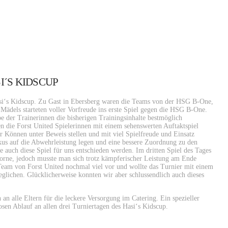
I´S KIDSCUP
asi‘s Kidscup. Zu Gast in Ebersberg waren die Teams von der HSG B-One,
dels starteten voller Vorfreude ins erste Spiel gegen die HSG B-One.
be der Trainerinnen die bisherigen Trainingsinhalte bestmöglich
 die Forst United Spielerinnen mit einem sehenswerten Auftaktspiel
 Können unter Beweis stellen und mit viel Spielfreude und Einsatz
 auf die Abwehrleistung legen und eine bessere Zuordnung zu den
e auch diese Spiel für uns entschieden werden. Im dritten Spiel des Tages
vorne, jedoch musste man sich trotz kämpferischer Leistung am Ende
Team von Forst United nochmal viel vor und wollte das Turnier mit einem
glichen. Glücklicherweise konnten wir aber schlussendlich auch dieses
 an alle Eltern für die leckere Versorgung im Catering. Ein spezieller
en Ablauf an allen drei Turniertagen des Hasi‘s Kidscup.