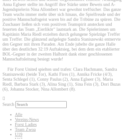
Anna Eglseer stellte im Angriff ihre Stärke unter Beweis und A-
Jugendspielerin Nina Allombert war gewohnt treffsicher. Das ganze
Team wuchs immer mehr über sich hinaus, die Spielfreude und der
positive Mannschaftsgeist waren bis auf die Tribüne zu spüren. Die
Zuschauer ließen sich vom positiven Teamspirit anstecken und
feuerten das Team „Eierlikör“ lautstark an. Die Spielerinnen um
Kapitänin Maria Riedl erzielten durch gelungene Spielzüge Treffer
um Treffer. Die glänzend aufgelegte Sandra Staniszewski entnervte
den Gegner mit ihren Paraden. Am Ende jubelte die ganze Halle
über den deutlichen 32:19 Auftaktsieg, bei dem dem ein etablierter
BOL-Gegner in der zweiten Halbzeit dank einer geschlossenen
Mannschaftsleitung besiegt wurde!
Für Forst United spielten und trafen: Clara Hachmann, Sandra
Staniszewski (beide Tor), Kathi Fires (1), Annika Fricke (4/3),
Senta Schlegel (1), Conny Paulus (2), Anna Eglseer (3), Maria
Riedl, Barbara Stark (3), Alina Sing (1), Sina Fein (3), Dori Buzas
(6), Johanna Stocker, Nina Allombert (8).
Search
Alle
Vereins-News
Forst Ladies
Team Zwoa
U19