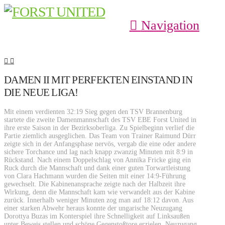
Navigation
DAMEN II MIT PERFEKTEN EINSTAND IN
DIE NEUE LIGA!
Mit einem verdienten 32:19 Sieg gegen den TSV Brannenburg
startete die zweite Damenmannschaft des TSV EBE Forst United in
ihre erste Saison in der Bezirksoberliga. Zu Spielbeginn verlief die
Partie ziemlich ausgeglichen. Das Team von Trainer Raimund Dürr
zeigte sich in der Anfangsphase nervös, vergab die eine oder andere
sichere Torchance und lag nach knapp zwanzig Minuten mit 8:9 in
Rückstand. Nach einem Doppelschlag von Annika Fricke ging ein
Ruck durch die Mannschaft und dank einer guten Torwartleistung
von Clara Hachmann wurden die Seiten mit einer 14:9-Führung
gewechselt. Die Kabinenansprache zeigte nach der Halbzeit ihre
Wirkung, denn die Mannschaft kam wie verwandelt aus der Kabine
zurück. Innerhalb weniger Minuten zog man auf 18:12 davon. Aus
einer starken Abwehr heraus konnte der ungarische Neuzugang
Dorottya Buzas im Konterspiel ihre Schnelligkeit auf Linksaußen
unter Beweis stellen und schöne Gegenstoßtore erzielen. Neuzugang