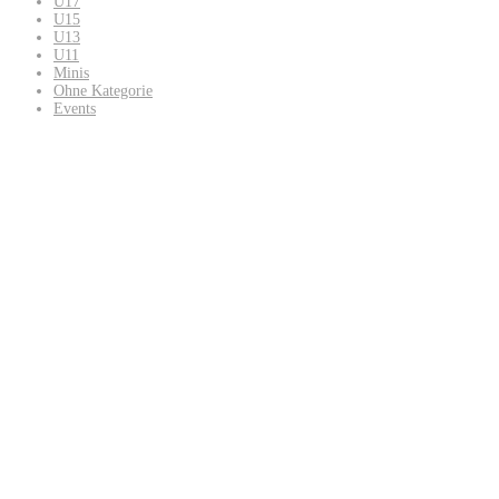
U17
U15
U13
U11
Minis
Ohne Kategorie
Events