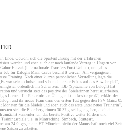
ITED
 ein Ende. Obwohl sich die Spartenführung mit der erfahrenen
ganisiert werden und eben auch der noch laufende Vertrag in Ungarn von
 Gabor Huszak (internationale Transfers Forst United), um „alles
er Job für Baloghs Mann Csaba beschafft werden. Am vergangenen
erste Training. Nach einer kurzen persönlichen Vorstellung legte die
„Es war sehr technisch und schon ein erster Fokus auf das Abwehrspiel“,
yernligisten ordentlich ins Schwitzen. „BB (Spitzname von Balogh) hat
tion und versucht stets das positive der Spielerinnen herauszuarbeiten.
ges Lernen. Ihr Repertoire an Übungen ist unfassbar groß“, erklärt der
e Balogh und ihr neues Team dann den ersten Test gegen den FSV Mainz 05
it Monaten für die Mädels und eben auch das erste unter neuer Trainerin“,
 mussten sich die Ebersbergerinnen 30:37 geschlagen geben, doch der
 zunächst kennenlernen, das bereits Positive weiter fördern und
 Trainingsspiele u.a. in Mintraching, Simbach, Stuttgart,
 am 24.9. gegen den HT München bleibt der Mannschaft noch viel Zeit
eue Saison zu arbeiten.