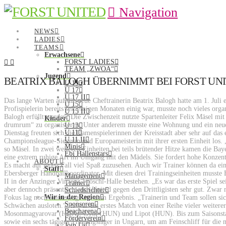
Navigation
NEWS
LADIES
TEAMS
Erwachsene
FORST LADIES
TEAM „ZWOA“
Jugend
BEATRIX BALOGH ÜBERNIMMT BEI FORST UN
U 19
U 17
U 17 II
Das lange Warten auf die neue Cheftrainerin Beatrix Balogh hatte am 1. Juli
U 15
Profispielerin bereits seit einigen Monaten einig war, musste noch vieles or
U 15 II
Balogh erfüllt werden. Die Zwischenzeit nutzte Spartenleiter Felix Mäsel mit
Kinder
drumrum“ zu organisieren. Unter anderem musste eine Wohnung und ein neu
U 13
U 11
Dienstag freuten sich die Damenspielerinnen der Kreisstadt aber sehr auf das 
U 11 II
Championsleague-Siegerin und Europameisterin mit ihrer ersten Einheit los. 
Minis
so Mäsel. In zwei weiteren Einheiten bei teils brütender Hitze kamen die Ba
Ebi Hallenstars
eine extrem ruhige Art im Umgang mit den Mädels. Sie fordert hohe Konzentra
ABOUT
Es macht auf jeden Fall viel Spaß zuzusehen. Auch wir Trainer können da eini
Staff
Ebersberger Handballkoordinator. Mit diesen drei Trainingseinheiten musst
Management
II in der Anzinger Vinzenz-Fröschl-Halle bestehen. „Es war das erste Spiel se
Trainer
aber dennoch präsentierte sich United gegen den Drittligisten sehr gut. Zwar
Schiedsrichter
Wir in der Region
Fokus lag noch keineswegs auf dem Ergebnis. „Trainerin und Team sollen sich
Sponsoren
Schwächen ausloten.“ Es war ein erstes Match von einer Reihe vieler weiterer
Beacharena
Mosonmagyarovar (HUN), Györ (HUN) und Lipot (HUN). Bis zum Saisonstart
Förderverein
sowie ein sechs tägiges Trainingslager in Ungarn, um am Feinschliff für die n
Join Us