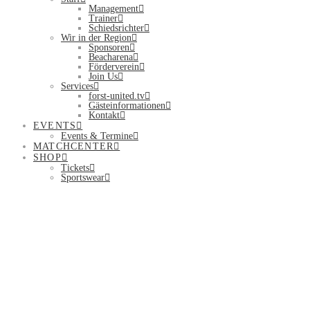
Management
Trainer
Schiedsrichter
Wir in der Region
Sponsoren
Beacharena
Förderverein
Join Us
Services
forst-united.tv
Gästeinformationen
Kontakt
EVENTS
Events & Termine
MATCHCENTER
SHOP
Tickets
Sportswear