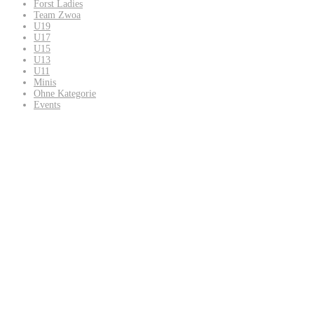
Forst Ladies
Team Zwoa
U19
U17
U15
U13
U11
Minis
Ohne Kategorie
Events