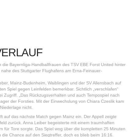
VERLAUF
n die Bayernliga-Handballfrauen des TSV EBE Forst United hinter
nahe des Stuttgarter Flughafens am Erna-Feinauer-
tgeber, Mainz-Budenheim, Waiblingen und der SV Allensbach auf
sten Spiel gegen Leinfelden bemerkbar. Sichtlich „verschlafen“
lei Zugriff. „Das Rückzugsverhalten und auch Tempospiel nach
nager der Forsties. Mit der Einwechslung von Chiara Czeslik kam
Niederlage nicht.
ft auf das nächste Match gegen Mainz ein. Der Appell zeigte
eld zurück. Anna Leiber begeisterte mit einem traumhaften
m für Tore sorgte. Das Spiel wog über die kompletten 25 Minuten
 die Chance auf den Siegtreffer, doch es blieb beim 16:16.