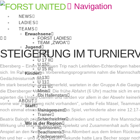
Navigation
NEWS
LADIES
TEAMS
Erwachsene
FORST LADIES
TEAM „ZWOA“
Jugend
STEIGERUNG IM TURNIER
U 19
U 17
U 17 II
U 15
Ebersberg – Einen intensiven Trip nach Leinfelden-Echterdingen habe
U 15 II
sich. Im Rahmen ihres Vorbereitungsprogramms nahm die Mannschaft 
Kinder
U 13
Gedächtnisturnier teil.
U 11
Im stark besetzten Teilnehmerfeld, warteten in der Gruppe A die Gas
U 11 II
Minis
die Ebersberger Vertreter. Die frühe Abfahrt (6 Uhr) machte sich im er
Ebi Hallenstars
agierten die United-Damen und fanden vor allem in der Abwehr keiner
ABOUT
vorne war schlichtweg nicht vorhanden“, urteilte Felix Mäsel, Teamma
Staff
noch einmal etwas Belebung in das Spiel, verhinderte aber eine 12:17-
Management
Trainer
Schiedsrichter
Beatrix Balogh zeigte sich sehr unzufrieden und schwor ihre Mannscha
Wir in der Region
Wirkung und brachte auch den Spielwitz und Zusammenhalt aufs Spielf
Sponsoren
Anspiel an den Kreis, während Nina Allombert aus dem linken Rückrau
Beacharena
Förderverein
hin und her – und in der letzten Sekunde hatte Lara Becher sogar noch