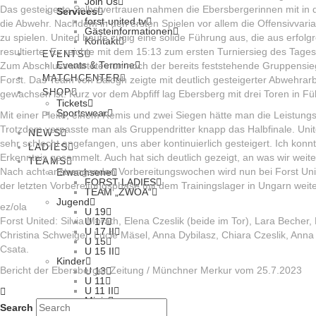
Join Us
Das gesteigerte Selbstvertrauen nahmen die Ebersbergerinnen mit in 
Services
forst-united.tv
die Abwehr. Nachdem in den ersten Spielen vor allem die Offensivvaria
Gästeinformationen
zu spielen. United baute zügig eine solide Führung aus, die aus erfo
Kontakt
resultierte. Es reichte mit dem 15:13 zum ersten Turniersieg des Tages
EVENTS
Events & Termine
Zum Abschluss wartete nun noch der bereits feststehende Gruppensiege
MATCHCENTER
Forst. Das Team von Balogh zeigte mit deutlich gesteigerter Abwehrar
SHOP
gewachsen ist. Kurz vor dem Abpfiff lag Ebersberg mit drei Toren in 
Tickets
Sportswear
Mit einer Pleite, einem Remis und zwei Siegen hätte man die Leistun
Trotzdem verpasste man als Gruppendritter knapp das Halbfinale. Unite
NEWS
sehr schlecht angefangen, uns aber kontinuierlich gesteigert. Ich ko
LADIES
Erkenntnis gesammelt. Auch hat sich deutlich gezeigt, an was wir weite
TEAMS
Nach acht anstrengenden Vorbereitungswochen wird nun bei Forst Uni
Erwachsene
FORST LADIES
der letzten Vorbereitungsphase mit dem Trainingslager in Ungarn weite
TEAM „ZWOA“
Jugend
ez/ola
U 19
Forst United: Silvia Morath, Elena Czeslik (beide im Tor), Lara Becher
U 17
U 17 II
Christina Schweiger, Lucie Mäsel, Anna Dybilasz, Chiara Czeslik, Anna L
U 15
Csata.
U 15 II
Kinder
Bericht der Ebersberger Zeitung / Münchner Merkur vom 25.7.2023
U 13
U 11
U 11 II
Minis
Search
Ebi Hallenstars