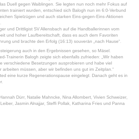
das Duell gegen Waiblingen. Sie legten nun noch mehr Fokus auf
nten trainiert wurden, entschied sich Balogh nun im 6:0-Verbund
lgreichen Spielzügen und auch starken Eins-gegen-Eins-Aktionen
.
r und Drittligist SV Allensbach auf die Handballerinnen vom
beit und hoher Laufbereitschaft, dass es auch dem Favoriten
Führung und brachte den Erfolg (16:13) souverän „nach Hause“.
gssteigerung auch in den Ergebnissen gesehen, so Mäsel.
d-Trainerin Balogh zeigte sich ebenfalls zufrieden: „Wir haben
nnte verschiedene Besetzungen ausprobieren und habe viel
r arbeiten müssen, aber wir befinden uns gut im Zeitplan.“
ted eine kurze Regenerationspause eingelegt. Danach geht es in
r.
, Hannah Dürr, Natalie Mahncke, Nina Allombert, Vivien Schweizer,
eiber, Jasmin Alnajjar, Steffi Pollak, Katharina Fries und Panna