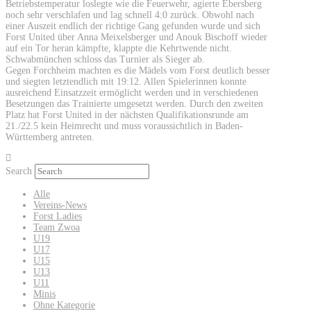
Betriebstemperatur loslegte wie die Feuerwehr, agierte Ebersberg
noch sehr verschlafen und lag schnell 4:0 zurück. Obwohl nach
einer Auszeit endlich der richtige Gang gefunden wurde und sich
Forst United über Anna Meixelsberger und Anouk Bischoff wieder
auf ein Tor heran kämpfte, klappte die Kehrtwende nicht.
Schwabmünchen schloss das Turnier als Sieger ab.
Gegen Forchheim machten es die Mädels vom Forst deutlich besser
und siegten letztendlich mit 19:12. Allen Spielerinnen konnte
ausreichend Einsatzzeit ermöglicht werden und in verschiedenen
Besetzungen das Trainierte umgesetzt werden. Durch den zweiten
Platz hat Forst United in der nächsten Qualifikationsrunde am
21./22.5 kein Heimrecht und muss voraussichtlich in Baden-
Württemberg antreten.
Search
Alle
Vereins-News
Forst Ladies
Team Zwoa
U19
U17
U15
U13
U11
Minis
Ohne Kategorie