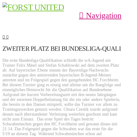
Navigation
ZWEITER PLATZ BEI BUNDESLIGA-QUALI
Die erste Bundesliga-Qualifikation schließt die wA-Jugend um
Trainer Felix Mäsel und Stefan Schablowski auf dem zweiten Platz
ab. Auf bayerischer Ebene musste der Bayernliga-Nachwuchs
zunächst gegen den amtierenden bayerischen B-Jugend-Meister
antreten und im Folgespiel gegen den gastgebenden HC Forchheim.
Bei diesem Turnier ging es einzig und alleine um die Rangfolge und
einmögliches Heimrecht für die Qualifikation auf Bundesebene.
Aufgrund der kurzen Vorbereitungszeit mit den neuen Jahrgängen
und der enormen Doppelbelastung für die ein oder andere Spielerin,
die bereits in den Damen mitspielt, sollte das Turnier vor allem zu
Trainingszwecken genutzt werden. Chiara Czeslik wurde aufgrund
dessen nach überstandener Verletzung weiterhin geschont und kam
nicht zum Einsatz. Das erste Spiel des Tages bestritt
Schwabmünchen gegen den HC Forchheim und gewann dieses mit
21:14. Das Folgespiel gegen die Schwaben war das erste für die
U19 an diesem Tag. Während Schwabmünchen schon auf