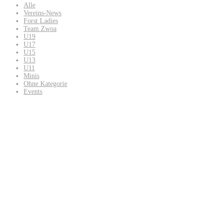
Alle
Vereins-News
Forst Ladies
Team Zwoa
U19
U17
U15
U13
U11
Minis
Ohne Kategorie
Events