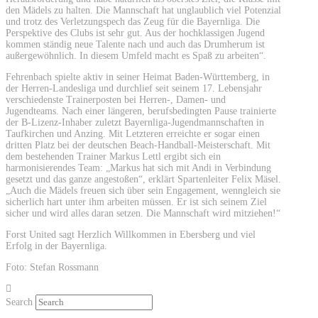
den Mädels zu halten. Die Mannschaft hat unglaublich viel Potenzial
und trotz des Verletzungspech das Zeug für die Bayernliga. Die
Perspektive des Clubs ist sehr gut. Aus der hochklassigen Jugend
kommen ständig neue Talente nach und auch das Drumherum ist
außergewöhnlich. In diesem Umfeld macht es Spaß zu arbeiten“.
Fehrenbach spielte aktiv in seiner Heimat Baden-Württemberg, in
der Herren-Landesliga und durchlief seit seinem 17. Lebensjahr
verschiedenste Trainerposten bei Herren-, Damen- und
Jugendteams. Nach einer längeren, berufsbedingten Pause trainierte
der B-Lizenz-Inhaber zuletzt Bayernliga-Jugendmannschaften in
Taufkirchen und Anzing. Mit Letzteren erreichte er sogar einen
dritten Platz bei der deutschen Beach-Handball-Meisterschaft. Mit
dem bestehenden Trainer Markus Lettl ergibt sich ein
harmonisierendes Team: „Markus hat sich mit Andi in Verbindung
gesetzt und das ganze angestoßen“, erklärt Spartenleiter Felix Mäsel.
„Auch die Mädels freuen sich über sein Engagement, wenngleich sie
sicherlich hart unter ihm arbeiten müssen. Er ist sich seinem Ziel
sicher und wird alles daran setzen. Die Mannschaft wird mitziehen!“
Forst United sagt Herzlich Willkommen in Ebersberg und viel
Erfolg in der Bayernliga.
Foto: Stefan Rossmann
Search