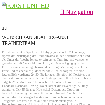
Navigation
WUNSCHKANDIDAT ERGÄNZT
TRAINERTEAM
Bereits im letzten Spiel, dem Derby gegen den TSV Ismaning,
tigerte der Neuzugang des Trainerteams an der Seitenlinie auf und
ab. Unter der Woche leitete er sein erstes Training und versuchte
gemeinsam mit Coach Markus Lettl, die Niederlage gegen den
Favoriten aus Ismaning abzuwenden. Lange Zeit zeigten sich die
Forst Ladies ebenbürtig, doch zu viele Fehler sorgten für eine
letztendlich verdiente 24:30 Niederlage. „Es gibt viel Positives aus
dem Spiel mitzunehmen aber auch einige Baustellen haben sich klar
aufgetan“, so Andreas Fehrenbach. Fehrenbach kommt vom
Handball-Nachbarn Anzing, wo er bisher die Bayernliga-A-Jungs
trainierte. Der 55-Jährige Hochschul-Dozent aus Ottobrunn
beobachtet schon geraume Zeit die ambitionierte Vereinsarbeit
südlich des Ebersberger Forstes und freut sich auf seine neue
Tätigkeit: „Ich freue mich auf eine verantwortungsvolle
Herausforderung und habe natürlich als oberstes Ziel, die Klasse mit