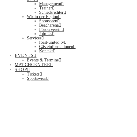
Management
Trainer
Schiedsrichter
Wir in der Region
Sponsoren
Beacharena
Förderverein
Join Us
Services
forst-united.tv
Gästeinformationen
Kontakt
EVENTS
Events & Termine
MATCHCENTER
SHOP
Tickets
Sportswear