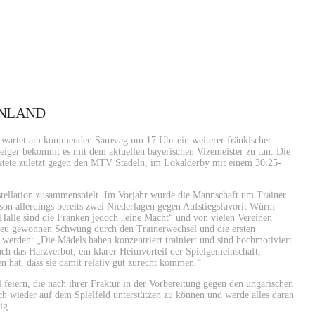
ENLAND
d wartet am kommenden Samstag um 17 Uhr ein weiterer fränkischer
teiger bekommt es mit dem aktuellen bayerischen Vizemeister zu tun. Die
ktete zuletzt gegen den MTV Stadeln, im Lokalderby mit einem 30:25-
onstellation zusammenspielt. Im Vorjahr wurde die Mannschaft um Trainer
son allerdings bereits zwei Niederlagen gegen Aufstiegsfavorit Würm
Halle sind die Franken jedoch „eine Macht“ und von vielen Vereinen
r neu gewonnen Schwung durch den Trainerwechsel und die ersten
werden: „Die Mädels haben konzentriert trainiert und sind hochmotiviert
uch das Harzverbot, ein klarer Heimvorteil der Spielgemeinschaft,
en hat, dass sie damit relativ gut zurecht kommen.“
eiern, die nach ihrer Fraktur in der Vorbereitung gegen den ungarischen
ich wieder auf dem Spielfeld unterstützen zu können und werde alles daran
ig.