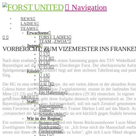
Navigation
NEWS
LADIES
TEAMS
Erwachsene
FORST LADIES
TEAM „ZWOA“
Jugend
VORBERICHT: ZUM VIZEMEISTER INS FRANK
U 19
U 17
U 17 II
Nach dem ersehnten und klaren ersten Saisonsieg gegen den TSV Winkelhai
U 15
Bayernligist auf die Mädels vom Ebersberger Forst. Der oberbayerische Aufs
U 15 II
Spielgemeinschaft HG Zirndorf liegt auf dem sechsten Tabellenrang und pun
Kinder
Sieg.
U 13
U 11
U 11 II
Die HG ist eine erfahrene Truppe, die seit vielen Jahren in der aktuellen K
Minis
Cokesa hinter dem ASV Dachau Zweitplatzierter, musste in der laufenden Sai
Ebi Hallenstars
Mitte (21:23) und die HSG Freising-Neufahrn (29:30) einstecken. In eigener 
ABOUT
gefürchtet. Ebersberg geht diese Aufgabe dennoch sehr optimistisch an. De
Staff
Bayernligapunkte aus dem Aufsteigerduell, soll mit nach Zirndorf genommen 
Management
einen Favoriten zu ärgern“, freut sich Trainer Markus Lettl auf das Match. A
Trainer
„verunsichert die Mannschaft nicht, da sie erst kürzlich gegen Stadeln bewies
Schiedsrichter
Wir in der Region
Ein weiteres Comeback kann United mit ihrem Rückraumshooter Lucie Mäsel f
Sponsoren
Beacharena
Zweitligisten Heviz wieder genesen ist: „Ich freue mich die Mannschaft endl
Förderverein
setzen mit ihnen die nächsten Punkte zu holen“, gibt sich Lucie Mäsel ehrgeiz
Join Us