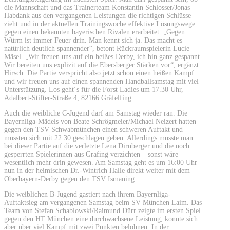
die Mannschaft und das Trainerteam Konstantin Schlosser/Jonas
Habdank aus den vergangenen Leistungen die richtigen Schlüsse
zieht und in der aktuellen Trainingswoche effektive Lösungswege
gegen einen bekannten bayerischen Rivalen erarbeitet. „Gegen
Würm ist immer Feuer drin. Man kennt sich ja. Das macht es
natürlich deutlich spannender“, betont Rückraumspielerin Lucie
Mäsel. „Wir freuen uns auf ein heißes Derby, ich bin ganz gespannt.
Wir bereiten uns explizit auf die Ebersberger Stärken vor“, ergänzt
Hirsch. Die Partie verspricht also jetzt schon einen heißen Kampf
und wir freuen uns auf einen spannenden Handballsamstag mit viel
Unterstützung. Los geht´s für die Forst Ladies um 17.30 Uhr,
Adalbert-Stifter-Straße 4, 82166 Gräfelfing.
Auch die weibliche C-Jugend darf am Samstag wieder ran. Die
Bayernliga-Mädels von Beate Schrögmeier/Michael Neizert hatten
gegen den TSV Schwabmünchen einen schweren Auftakt und
mussten sich mit 22:30 geschlagen geben. Allerdings musste man
bei dieser Partie auf die verletzte Lena Dirnberger und die noch
gesperrten Spielerinnen aus Grafing verzichten – sonst wäre
wesentlich mehr drin gewesen. Am Samstag geht es um 16:00 Uhr
nun in der heimischen Dr.-Wintrich Halle direkt weiter mit dem
Oberbayern-Derby gegen den TSV Ismaning.
Die weiblichen B-Jugend gastiert nach ihrem Bayernliga-
Auftaktsieg am vergangenen Samstag beim SV München Laim. Das
Team von Stefan Schablowski/Raimund Dürr zeigte im ersten Spiel
gegen den HT München eine durchwachsene Leistung, konnte sich
aber über viel Kampf mit zwei Punkten belohnen. In der