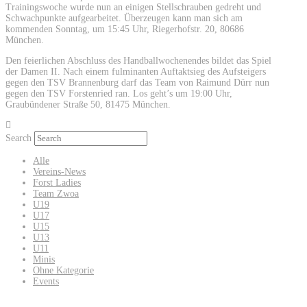
Trainingswoche wurde nun an einigen Stellschrauben gedreht und
Schwachpunkte aufgearbeitet. Überzeugen kann man sich am
kommenden Sonntag, um 15:45 Uhr, Riegerhofstr. 20, 80686
München.
Den feierlichen Abschluss des Handballwochenendes bildet das Spiel
der Damen II. Nach einem fulminanten Auftaktsieg des Aufsteigers
gegen den TSV Brannenburg darf das Team von Raimund Dürr nun
gegen den TSV Forstenried ran. Los geht’s um 19:00 Uhr,
Graubündener Straße 50, 81475 München.
Search
Alle
Vereins-News
Forst Ladies
Team Zwoa
U19
U17
U15
U13
U11
Minis
Ohne Kategorie
Events