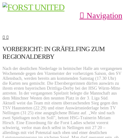
Navigation
VORBERICHT: IN GRÄFELFING ZUM
REGIONALDERBY
Nach der deutlichen Niederlage in heimischer Halle am vergangenen
Wochenende gegen den Vizemeister der vorherzigen Saison, den SV
Allensbach, werden bereits am kommenden Samstag (17.30 Uhr)
die Karten neu gemischt. Die Ebersbergerinnen dürfen auswärts zu
ihrem ersten bayerischen Drittliga-Derby bei der HSG Würm-Mitte
antreten. In der vergangenen Spielzeit belegte die Mannschaft aus
dem Münchner Westen den neunten Platz in der 3. Liga Süd.
Aktuell weist das Team mit einem überraschenden Sieg gegen den
TSV Haunstetten (22:29) und einer Auswärtsniederlage beim TV
Nellingen (31:25) eine ausgeglichene Bilanz auf. „Wir sind nach
zwei Spieltagen noch im Soll“, betont HSG-Trainerin Miriam
Hirsch. Eine Einordnung für die Forst Ladies scheint vorerst
schwierig, verlor man doch selbst in Nellingen mit 27:20 –
allerdings mit viel Potenzial nach oben und einer deutlichen
Leistungssteigerung im nächsten Spiel. Man darf gespannt sein, ob