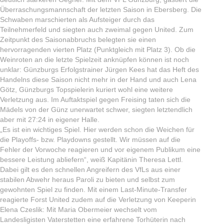
Überraschungsmannschaft der letzten Saison in Ebersberg. Die
Schwaben marschierten als Aufsteiger durch das
Teilnehmerfeld und siegten auch zweimal gegen United. Zum
Zeitpunkt des Saisonabbruchs belegten sie einen
hervorragenden vierten Platz (Punktgleich mit Platz 3). Ob die
Weinroten an die letzte Spielzeit anknüpfen können ist noch
unklar: Günzburgs Erfolgstrainer Jürgen Kees hat das Heft des
Handelns diese Saison nicht mehr in der Hand und auch Lena
Götz, Günzburgs Topspielerin kuriert wohl eine weitere
Verletzung aus. Im Auftaktspiel gegen Freising taten sich die
Mädels von der Günz unerwartet schwer, siegten letztendlich
aber mit 27:24 in eigener Halle.
„Es ist ein wichtiges Spiel. Hier werden schon die Weichen für
die Playoffs- bzw. Playdowns gestellt. Wir müssen auf die
Fehler der Vorwoche reagieren und vor eigenem Publikum eine
bessere Leistung abliefern“, weiß Kapitänin Theresa Lettl.
Dabei gilt es den schnellen Angreifern des VfLs aus einer
stabilen Abwehr heraus Paroli zu bieten und selbst zum
gewohnten Spiel zu finden. Mit einem Last-Minute-Transfer
reagierte Forst United zudem auf die Verletzung von Keeperin
Elena Czeslik: Mit Maria Obermeier wechselt vom
Landesligisten Vaterstetten eine erfahrene Torhüterin nach