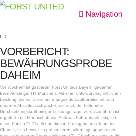
Navigation
VORBERICHT:
BEWÄHRUNGSPROBE
DAHEIM
Vor Wochenfrist gastierten Forst Uniteds Bayernligadamen
beim Aufsteiger HT München. Mit einer unterdurchschnittlichen
Leistung, die vor allem auf mangelnde Laufbereitschaft und
enormer Abschlussschwäche, wie auch der fehlenden
Durchsetzungskraft einiger Leistungsträger zurückzuführen ist,
ergatterte die Mannschaft von Andreas Fehrenbach lediglich
einen Punkt (21:21). Schon diesen Freitag hat das Team die
Chance, sich besser zu präsentieren, allerdings gegen einen
deutlich stärkeren Gegner. Mit dem VFL Günzburg, gastiert die