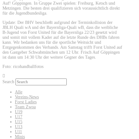
Auf! Göppingen. In Gruppe Zwei spielen: Freiburg, Ketsch und
Metzingen. Die besten drei qualifizieren sich voraussichtlich direkt
für die Jugendbundesliga.
Update: Der BHV beschließt aufgrund der Terminkollision der
JBLH Quali wA und der Bayernliga-Quali wB, dass die weibliche
B-Jugend von Forst United für die Bayernliga 22/23 gesetzt wird
und somit mit vollem Kader auf die letzte Runde des DHBs fahren
kann. Wir bedanken uns für die sportliche Weitsicht und
Entgegenkommen des Verbands. Am Samstag trifft Forst United auf
den Gastgeber Schwabmünchen um 12 Uhr. Frisch Auf Göppingen
ist dann um 14:30 Uhr der weitere Gegner des Tages.
Foto: ricohandballfotos
Search
Alle
Vereins-News
Forst Ladies
Team Zwoa
U19
U17
U15
U13
U11
Minis