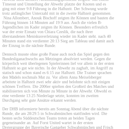
Timeout und Umstellung der Abwehr platzte der Knoten und es
ging mit einer 9:8 Führung in die Halbzeit. Der Schwung wurde
trotz anfänglicher Unterzahl mit in die zweite Halbzeit genommen.
Nina Allombert, Anouk Bischoff zeigten ihr Können und bauten die
Führung binnen 14 Minuten auf 19:9 aus. Auch die vielen B-
Jugendlichen im Kader zeigten ihr Können. Besonders erfreulich
war der erste Einsatz von Chiara Czeslik, die nach ihrer
überstandenen Meniskusverletzung wieder im Kader steht. nach 40
Minuten stand ein verdienter 20:13 Sieg am Tableau und damit auch
der Einzug in die nächste Runde.
Dennoch musste ohne große Pause auch noch das Spiel gegen den
Bundesliganachwuchs aus Metzingen absolviert werden. Gegen die
körperlich weit überlegenen Spielerinnen lief vor allem in der ersten
Halbzeit so gut wie nichts. In der Abwehr zu zaghaft, im Angriff zu
statisch und schon stand es 6:15 zur Halbzeit. Die Trainer sprachen
den Mädels nochmals Mut zu. Vor allem Anna Meixelsberger
arbeitete in Halbzeit zwei sehr aktiv und belohnte sich mit einigen
schönen Treffern. Die 2006er spielten den Großteil des Matches und
stabilisierten sich von Minute zu Minute in der Abwehr. Obwohl es
eine verdiente 13:25 Niederlage setzte, konnten im zweiten
Durchgang sehr gute Ansätze erkannt werden.
Der DHB informierte bereits am Sonntag Abend über die nächste
Runde, die am 28/29.5 in Schwabmünchen stattfinden wird. Die
besten sechs Süddeutschen Teams treten an beiden Tagen
gegeneinander an. Auf Forst United wartet in der ersten
Dreiergruppe der Bayerische Gastgeber Schwabmünchen und Frisch