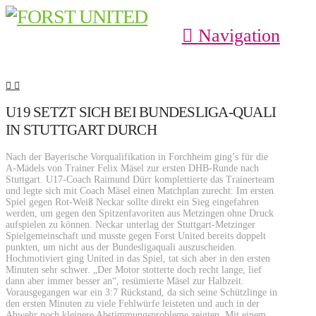
Navigation
U19 SETZT SICH BEI BUNDESLIGA-QUALI
IN STUTTGART DURCH
Nach der Bayerische Vorqualifikation in Forchheim ging’s für die
A-Mädels von Trainer Felix Mäsel zur ersten DHB-Runde nach
Stuttgart. U17-Coach Raimund Dürr komplettierte das Trainerteam
und legte sich mit Coach Mäsel einen Matchplan zurecht: Im ersten
Spiel gegen Rot-Weiß Neckar sollte direkt ein Sieg eingefahren
werden, um gegen den Spitzenfavoriten aus Metzingen ohne Druck
aufspielen zu können. Neckar unterlag der Stuttgart-Metzinger
Spielgemeinschaft und musste gegen Forst United bereits doppelt
punkten, um nicht aus der Bundesligaquali auszuscheiden.
Hochmotiviert ging United in das Spiel, tat sich aber in den ersten
Minuten sehr schwer. „Der Motor stotterte doch recht lange, lief
dann aber immer besser an“, resümierte Mäsel zur Halbzeit.
Vorausgegangen war ein 3:7 Rückstand, da sich seine Schützlinge in
den ersten Minuten zu viele Fehlwürfe leisteten und auch in der
Abwehr noch kleinere Abstimmungsprobleme zeigten. Mit einem