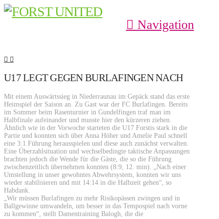
Navigation
U17 LEGT GEGEN BURLAFINGEN NACH
Mit einem Auswärtssieg in Niederraunau im Gepäck stand das erste
Heimspiel der Saison an. Zu Gast war der FC Burlafingen. Bereits
im Sommer beim Rasenturnier in Gundelfingen traf man im
Halbfinale aufeinander und musste hier den kürzeren ziehen.
Ähnlich wie in der Vorwoche starteten die U17 Forstis stark in die
Partie und konnten sich über Anna Höher und Amelie Paul schnell
eine 3:1 Führung herausspielen und diese auch zunächst verwalten.
Eine Überzahlsituation und wechselbedingte taktische Anpassungen
brachten jedoch die Wende für die Gäste, die so die Führung
zwischenzeitlich übernehmen konnten (8:9, 12. min). „Nach einer
Umstellung in unser gewohntes Abwehrsystem, konnten wir uns
wieder stabilisieren und mit 14:14 in die Halbzeit gehen“, so
Habdank.
„Wir müssen Burlafingen zu mehr Risikopässen zwingen und in
Ballgewinne umwandeln, um besser in das Tempospiel nach vorne
zu kommen“, stellt Damentraining Balogh, die die