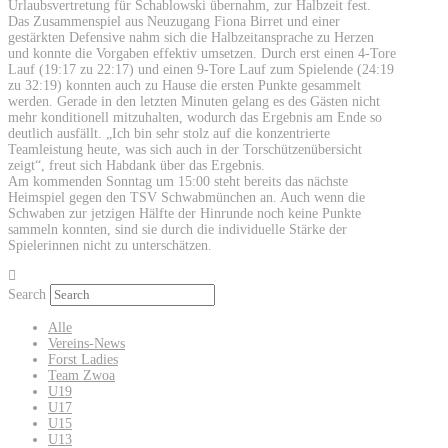
Urlaubsvertretung für Schablowski übernahm, zur Halbzeit fest.
Das Zusammenspiel aus Neuzugang Fiona Birret und einer
gestärkten Defensive nahm sich die Halbzeitansprache zu Herzen
und konnte die Vorgaben effektiv umsetzen. Durch erst einen 4-Tore
Lauf (19:17 zu 22:17) und einen 9-Tore Lauf zum Spielende (24:19
zu 32:19) konnten auch zu Hause die ersten Punkte gesammelt
werden. Gerade in den letzten Minuten gelang es des Gästen nicht
mehr konditionell mitzuhalten, wodurch das Ergebnis am Ende so
deutlich ausfällt. „Ich bin sehr stolz auf die konzentrierte
Teamleistung heute, was sich auch in der Torschützenübersicht
zeigt“, freut sich Habdank über das Ergebnis.
Am kommenden Sonntag um 15:00 steht bereits das nächste
Heimspiel gegen den TSV Schwabmünchen an. Auch wenn die
Schwaben zur jetzigen Hälfte der Hinrunde noch keine Punkte
sammeln konnten, sind sie durch die individuelle Stärke der
Spielerinnen nicht zu unterschätzen.
Search
Alle
Vereins-News
Forst Ladies
Team Zwoa
U19
U17
U15
U13