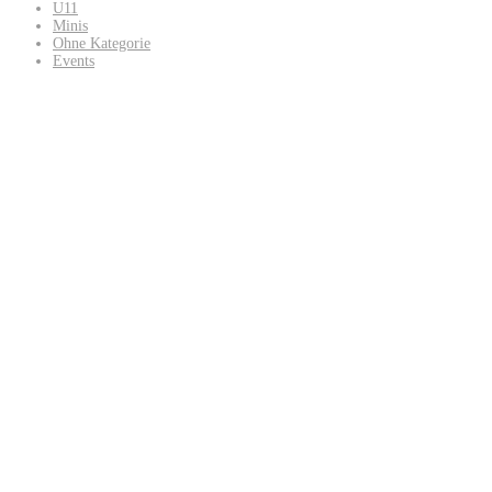
U11
Minis
Ohne Kategorie
Events