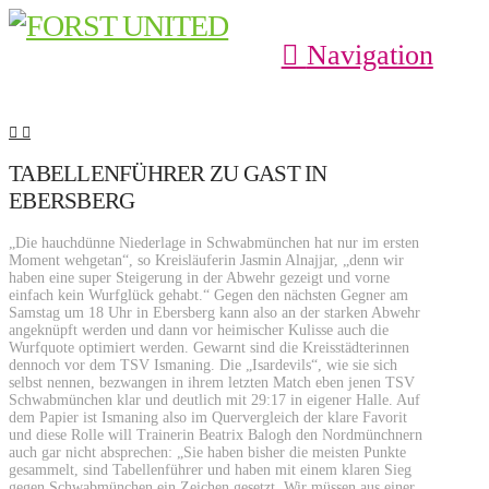
Navigation
TABELLENFÜHRER ZU GAST IN
EBERSBERG
„Die hauchdünne Niederlage in Schwabmünchen hat nur im ersten
Moment wehgetan“, so Kreisläuferin Jasmin Alnajjar, „denn wir
haben eine super Steigerung in der Abwehr gezeigt und vorne
einfach kein Wurfglück gehabt.“ Gegen den nächsten Gegner am
Samstag um 18 Uhr in Ebersberg kann also an der starken Abwehr
angeknüpft werden und dann vor heimischer Kulisse auch die
Wurfquote optimiert werden. Gewarnt sind die Kreisstädterinnen
dennoch vor dem TSV Ismaning. Die „Isardevils“, wie sie sich
selbst nennen, bezwangen in ihrem letzten Match eben jenen TSV
Schwabmünchen klar und deutlich mit 29:17 in eigener Halle. Auf
dem Papier ist Ismaning also im Quervergleich der klare Favorit
und diese Rolle will Trainerin Beatrix Balogh den Nordmünchnern
auch gar nicht absprechen: „Sie haben bisher die meisten Punkte
gesammelt, sind Tabellenführer und haben mit einem klaren Sieg
gegen Schwabmünchen ein Zeichen gesetzt. Wir müssen aus einer