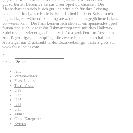
gut sortierten Defensive heraus unser Spiel durchziehen. Die
Mannschaft entwickelt sich gut und wird sich für ihre Leistung
belohnen.“ In eigener Halle ist Forst United in dieser Saison noch
ungeschlagen, während Ismaning auswärts eine ausgeglichene Bilanz
vorweisen kann. Die Fans können sich also auf ein spannendes Spiel
freuen und auch wieder das Rahmenprogramm mit dem Halbzeit-
Spiel und der wieder geöffneten VIP Area genießen. Im Anschluss
zum Bayernligaspiel, empfängt die zweite Frauenmannschaft den
Aufsteiger aus Bruckmühl in der Bezirksoberliga. Tickets gibts auf
www.forst-ladies.com
Search
Alle
Vereins-News
Forst Ladies
Team Zwoa
U19
U17
U15
U13
U11
Minis
Ohne Kategorie
Events