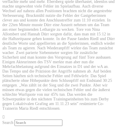
verflachte mehr und mehr. Ebersberg spiele überhastet, ideenlos und
machte ungewohnt viele Fehler im Spielaufbau. Auch diverse
Wechsel auf nahezu allen Positionen brachten nicht die angestrebte
Verbesserung. Bruckmühl nutzte die Fehler der Gastgeberinnen
clever aus und konnte den Anschlusstreffer zum 11:10 erzielen. In
der 22ten Minute musste Dürr eine Auszeit nehmen um das Team
aus einer beginnenden Lethargie zu wecken. Tore von Nina
Allombert und Hannah Dürr sorgten dafür, dass man mit 15:12 in
die Halbzeitpause gehen konnte. In der Pause fanden Riedl und Dürr
deutliche Worte und appellierten an die Spielerinnen, endlich wieder
als Team zu agieren. Nach Wiederanpfiff wirkte das Team zunächst
wacher. Zwei parierte Siebenmeter sorgten für zusätzliche
Sicherheit und man konnte den Vorsprung auf fünf Tore ausbauen.
Einigen Akteurinnen des TSV merkte man aber nun die
Mehrfachbelastung aufgrund des Einsatzes in D1 und der wA an.
Das Tempo und die Präzision der Angriffe nahmen ab. Auf beiden
Seiten häuften sich technische Fehler und Fehlwürfe. Das Spiel
plätscherte ohne Höhepunkte dem Schlusspfiff mit Endstand 30:25
entgegen. „Was zählt ist der Sieg und die zwei Punkte. Aber wir
müssen etwas gegen die vielen technischen Fehler und die äußerst
schlechte Wurfquote von nur 45% tun. Das werden die
Schwerpunkte in den nächsten Trainingseinheiten bis zum Derby
gegen Lokalrivalen Grafing am 11.11.23 sein“ resümierte Co-
Trainerin Maria Riedl entschlossen.
Search