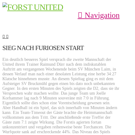
Navigation
SIEG NACH FURIOSEN START
Ein deutlich besseres Spiel versprach die zweite Mannschaft der
United ihrem Trainer Raimund Dürr nach dem indiskutablen
Auftritt am vergangenen Wochenende beim SV München Laim, in
dessen Verlauf man nach einer desolaten Leistung eine herbe 34:27
Klatsche hinnehmen musste. An diesem Spieltag ging es mit dem
Aufsteiger SV Bruckmühl gegen einen bis dato noch unbekannten
Gegner. In den ersten Minuten des Spiels zeigten die D2, dass sie ihr
Versprechen wahr machen wollte. Das junge Team um Joelle
Korhammer lag nach 9 Minuten souveräne mit 7:0 in Führung.
Eigentlich sollte dies schon eine Vorentscheidung gewesen sein.
Aber Handball ist ein Spiel, das sich innerhalb von Minuten ändern
kann. Ein Team-Timeout der Gäste brachte die Heimmannschaft
vollkommen aus dem Tritt. Der anschließende erste Treffer der
Gäste zum 7:1 zeigte Wirkung. Die Forstis agierten fortan
unkonzentriert und vergaben reihenweise beste Torchancen. Die
Wurfquote sank auf erschreckende 44%. Das Niveau des Spiels