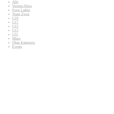
Alle
Vereins-News
Forst Ladies
Team Zwoa
U19
U17
U15
U13
U11
Minis
Ohne Kategorie
Events