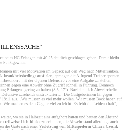
 WILLENSSACHE“
t beim HC Erlangen mit 40:25 deutlich geschlagen geben. Damit bleibt
hne Punktgewinn.
lldamen mit viel Motivation im Gepäck auf den Weg nach Mittelfranken.
 krankheitsbedingt ausfielen
, sprangen die A-Jugend-Trainer spontan
nsbesondere mit der eigenen Defensive vor eine Aufgabe zu stellen,
rrinnen gegen eine Abwehr ohne Zugriff schnell in Führung. Dennoch
prung Erlangens gering zu halten (8:5, 17‘). Nachdem sich Abwehrchefin
r Defensive zusehends unstrukturierter. Die Gastgeberinnen hingegen
uf 18:11 aus. „Wir müssen es viel mehr wollen. Wir müssen Bock haben auf
 Wir machen es dem Gegner viel zu leicht. Es fehlt die Leidenschaft“,
 weiter, wo sie in Halbzeit eins aufgehört hatten und bauten den Abstand
n teilweise Lichtblicke
zu erkennen, die Abwehr stand allerdings auch
en die Gäste nach einer
Verletzung von Mittespielerin Chiara Czeslik