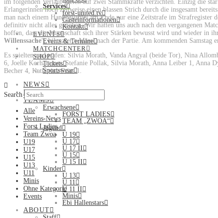
im folgenden Verlauf gleich auf zwei Stammkräfte verzichten. Einzig die st
Services
Erlangerinnen noch zeitweise einen blassen Strich durch die insgesamt berei
forst-united.tv
man nach einem Handballspiel am Ende nur eine Zeitstrafe im Strafregister d
Gästeinformationen
definitiv nicht alles gegeben. Wir hatten uns auch nach den vergangenen Ma
Kontakt
hoffen, dass die Mannschaft sich ihrer Stärken bewusst wird und wieder in i
EVENTS
Willenssache
“, bilanzierte Mäsel nach der Partie. Am kommenden Samstag e
Events & Termine
MATCHCENTER
Es spielten und trafen: Silvia Morath, Vanda Angyal (beide Tor), Nina Allom
SHOP
6, Joelle Korhammer, Stefanie Pollak, Silvia Morath, Anna Leiber 1, Anna Dy
Tickets
Sportswear
Becher 4, Katharina Fries 1.
NEWS
LADIES
Search
TEAMS
Erwachsene
Alle
FORST LADIES
Vereins-News
TEAM „ZWOA“
Forst Ladies
Jugend
Team Zwoa
U 19
U 17
U19
U 17 II
U17
U 15
U15
U 15 II
U13
Kinder
U11
U 13
Minis
U 11
Ohne Kategorie
U 11 II
Minis
Events
Ebi Hallenstars
ABOUT
Staff