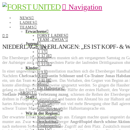
Navigation
NEWS
LADIES
TEAMS
Erwachsene
FORST LADIES
TEAM „ZWOA“
Jugend
NIEDERLAGE IN ERLANGEN: „ES IST KOPF- &
U 19
U 17
U 17 II
Die Ebersberger Handballdamen mussten sich am vergangenen Samstag zu Gas
U 15
der Aufsteiger auch nach der sechsten Partie der laufenden Drittligasaison o
U 15 II
Kinder
In einer ungewöhnlichen Konstellation machten sich die Ebersberger Handba
U 13
Nachdem
Chefcoach Konstantin Schlosser und Co-Trainer Jonas Habdank
U 11
U 11 II
ein, um das Team zu unterstützen. Das Vorhaben, den Gegner von Beginn an i
Minis
konnte allerdings nicht ansatzweise umgesetzt werden. So gingen die Haushe
Ebi Hallenstars
gelang es den Ebersbergerinnen bis zur Hälfte der ersten Halbzeit, den Vors
ABOUT
Stefanie Pollak eine Verletzung zuzog
, schienen die Reihen der Ebersberge
Staff
drehten in Folge noch einmal auf und bauten den Abstand bis zur Halbzeit a
Management
hartes Abwehrspiel und im Angriff mit viel mehr Bewegung ohne Ball agieren.
Trainer
schwor Trainer Mäsel die Truppe in der Halbzeitansprache ein.
Schiedsrichter
Wir in der Region
Der erwartete Effekt blieb allerdings aus. Erlangen machte quasi ungestört da
Sponsoren
Beacharena
munter aus. Zwar waren im Ebersberger
Angriffsspiel durch schöne Aktione
Förderverein
nach mehreren Systemwechseln ohne Zugriff auf dem Platz. Zusätzlich musst
Join Us