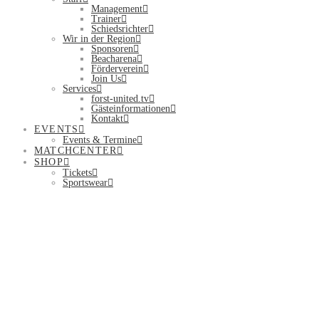
Management
Trainer
Schiedsrichter
Wir in der Region
Sponsoren
Beacharena
Förderverein
Join Us
Services
forst-united.tv
Gästeinformationen
Kontakt
EVENTS
Events & Termine
MATCHCENTER
SHOP
Tickets
Sportswear