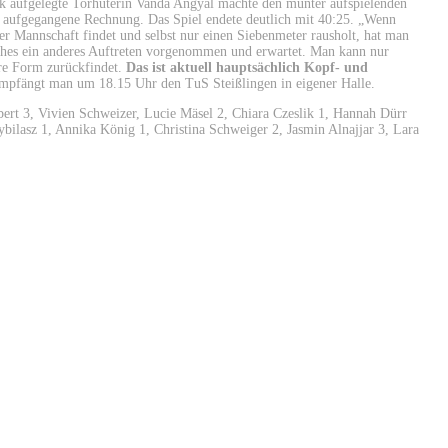
ark aufgelegte Torhüterin Vanda Angyal machte den munter aufspielenden
ts aufgegangene Rechnung. Das Spiel endete deutlich mit 40:25. „Wenn
er Mannschaft findet und selbst nur einen Siebenmeter rausholt, hat man
tches ein anderes Auftreten vorgenommen und erwartet. Man kann nur
hre Form zurückfindet.
Das ist aktuell hauptsächlich Kopf- und
mpfängt man um 18.15 Uhr den TuS Steißlingen in eigener Halle.
bert 3, Vivien Schweizer, Lucie Mäsel 2, Chiara Czeslik 1, Hannah Dürr
bilasz 1, Annika König 1, Christina Schweiger 2, Jasmin Alnajjar 3, Lara