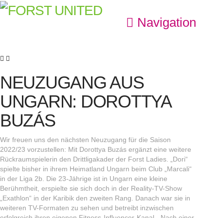
Navigation
NEUZUGANG AUS
UNGARN: DOROTTYA
BUZÁS
Wir freuen uns den nächsten Neuzugang für die Saison
2022/23 vorzustellen: Mit Dorottya Buzás ergänzt eine weitere
Rückraumspielerin den Drittligakader der Forst Ladies. „Dori“
spielte bisher in ihrem Heimatland Ungarn beim Club „Marcali“
in der Liga 2b. Die 23-Jährige ist in Ungarn eine kleine
Berühmtheit, erspielte sie sich doch in der Reality-TV-Show
„Exathlon“ in der Karibik den zweiten Rang. Danach war sie in
weiteren TV-Formaten zu sehen und betreibt inzwischen
erfolgreich ihren eigenen Fitness-Influencer-Kanal. „Nach einer