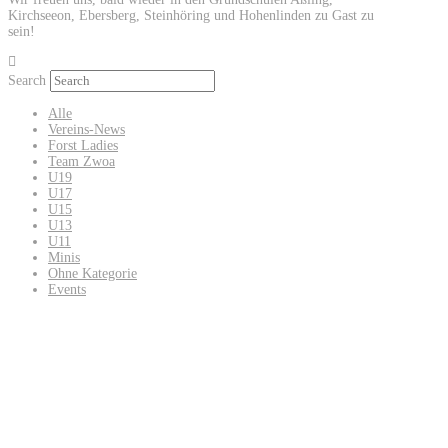
Kirchseeon, Ebersberg, Steinhöring und Hohenlinden zu Gast zu
sein!
Search
Alle
Vereins-News
Forst Ladies
Team Zwoa
U19
U17
U15
U13
U11
Minis
Ohne Kategorie
Events