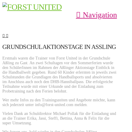
Navigation
GRUNDSCHULAKTIONSTAGE IN ASSLING
Erstmals waren die Trainer von Forst United in der Grundschule
Aßling zu Gast. An zwei Schultagen vor den Sommerferien wurde
den SchülerInnen im Rahmen der Aßlinger Aktionstage Einblick in
die Handballwelt gegeben. Rund 60 Kinder erlernten in jeweils zwei
Schulstunden die Grundlagen des Handballsports und absolvierten
im Anschluss auch noch den DHB-Hanniballpass. Die erfolgreiche
Teilnahme wurde mit einer Urkunde und der Einladung zum
Probetraining nach den Ferien belohnt.
Wer mehr Infos zu den Trainingszeiten und Angebote möchte, kann
sich jederzeit unter info@forst-united.com melden.
Vielen Dank an Schuldirektor Michael Pollak für die Einladung und
an die Trainer Erika, Jassi, Steffi, Bettina, Anna & Felix für die
super Umsetzung.
Wir freuen uns, bald wieder in den Grundschulen Aßling,