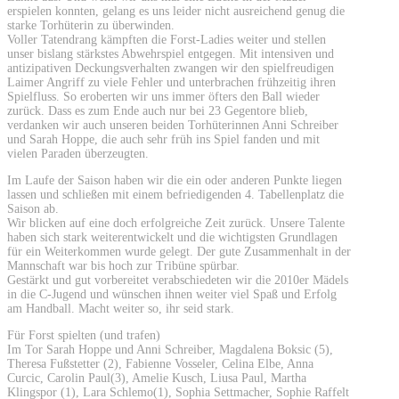
erspielen konnten, gelang es uns leider nicht ausreichend genug die
starke Torhüterin zu überwinden.
Voller Tatendrang kämpften die Forst-Ladies weiter und stellen
unser bislang stärkstes Abwehrspiel entgegen. Mit intensiven und
antizipativen Deckungsverhalten zwangen wir den spielfreudigen
Laimer Angriff zu viele Fehler und unterbrachen frühzeitig ihren
Spielfluss. So eroberten wir uns immer öfters den Ball wieder
zurück. Dass es zum Ende auch nur bei 23 Gegentore blieb,
verdanken wir auch unseren beiden Torhüterinnen Anni Schreiber
und Sarah Hoppe, die auch sehr früh ins Spiel fanden und mit
vielen Paraden überzeugten.
Im Laufe der Saison haben wir die ein oder anderen Punkte liegen
lassen und schließen mit einem befriedigenden 4. Tabellenplatz die
Saison ab.
Wir blicken auf eine doch erfolgreiche Zeit zurück. Unsere Talente
haben sich stark weiterentwickelt und die wichtigsten Grundlagen
für ein Weiterkommen wurde gelegt. Der gute Zusammenhalt in der
Mannschaft war bis hoch zur Tribüne spürbar.
Gestärkt und gut vorbereitet verabschiedeten wir die 2010er Mädels
in die C-Jugend und wünschen ihnen weiter viel Spaß und Erfolg
am Handball. Macht weiter so, ihr seid stark.
Für Forst spielten (und trafen)
Im Tor Sarah Hoppe und Anni Schreiber, Magdalena Boksic (5),
Theresa Fußstetter (2), Fabienne Vosseler, Celina Elbe, Anna
Curcic, Carolin Paul(3), Amelie Kusch, Liusa Paul, Martha
Klingspor (1), Lara Schlemo(1), Sophia Settmacher, Sophie Raffelt