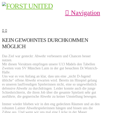
Navigation
KEIN GEWOHNTES DURCHKOMMEN
MÖGLICH
Das Ziel war gesteckt: Abwehr verbessern und Chancen besser
nutzen.
Mit diesen Vorsätzen empfingen unsere U13 Mädels den Tabellen
Zweiten vom SV München Laim in der gut besuchten Dr.Wintrich-
Halle.
Uns war es von Anfang an klar, dass uns eine „nicht D-Jugend
übliche“ offene Abwehr erwarten wird. Bereits im Hinspiel gelang
es unseren lauffreudigen Spielerinnen nicht, eine so ungewöhnlich
defensive Abwehr zu durchdringen. Leider konnte auch die junge
Schiedsrichterin, die ihren Job über die gesamte Spielzeit sehr gut
ausführte, die gegnerische Abwehr zu keiner Umstellung bewegen.
Immer wieder blieben wir in den eng gedeckten Räumen und an den
robusten Laimer Abwehrspielerinnen hängen und bissen uns die
Zähne aus. Und wenn wir uns mal eine Lücke in der Mauer