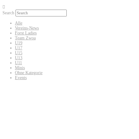
Search
Alle
Vereins-News
Forst Ladies
Team Zwoa
U19
U17
U15
U13
U11
Minis
Ohne Kategorie
Events