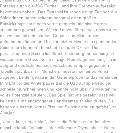
„Hasis Kids Cup“ zu Beginn der Saison, bei dem die Young
Forsties durch die JSG Fürther Land ihre Grenzen aufgezeigt
bekommen haben. „Das Testspiel ist schon einige Zeit her. Alle
Spielerinnen haben seitdem nochmal einen großen
Entwicklungsschritt nach vorne gemacht und sind extrem
zusammen gewachsen. Wir sind davon überzeugt, dass wir es
dieses mal mit dem starken Gegner aus Mittelfranken
aufnehmen können und bis zur letzten Minute ein spannendes
Spiel liefern können“, berichtet Trainerin Czeslik. Die
parallellaufende Saison lief für die Ebersbergerinnen bis jetzt
wie aus einem Guss. Keine einzige Niederlage und lediglich im,
aufgrund des Schneechaos verschobene Spiel gegen den
Tabellennachbarn HT München, musste man einen Punkt
abgeben. Leider genau in der Generalprobe für das Finale der
Mini EM vor der Winterpause traf die U13 auf spielfreudige,
schnelle Münchnerinnen und konnte nicht über 40 Minuten ihr
volles Potenzial abrufen. „Das Spiel hat uns gezeigt, dass wir
keinesfalls mit angezogener Handbremse spielen dürfen. Da
haben die letzten Körner Biss und Selbstvertrauen gefehlt“, so
Alnajjar.
„Neues Jahr, neuer Mut“, das ist die Prämisse für das alles
entscheidende Topspiel in der Münchner Olympiahalle. Nach