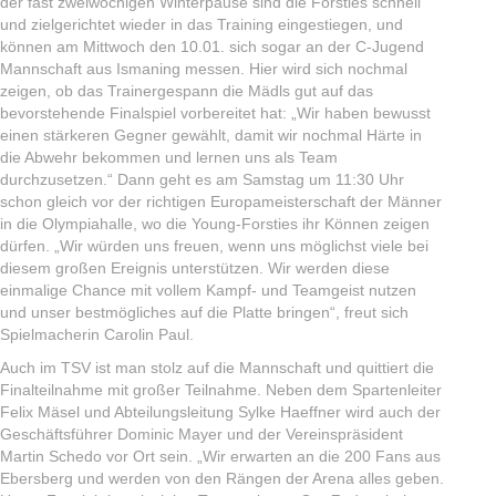
der fast zweiwöchigen Winterpause sind die Forsties schnell
und zielgerichtet wieder in das Training eingestiegen, und
können am Mittwoch den 10.01. sich sogar an der C-Jugend
Mannschaft aus Ismaning messen. Hier wird sich nochmal
zeigen, ob das Trainergespann die Mädls gut auf das
bevorstehende Finalspiel vorbereitet hat: „Wir haben bewusst
einen stärkeren Gegner gewählt, damit wir nochmal Härte in
die Abwehr bekommen und lernen uns als Team
durchzusetzen.“ Dann geht es am Samstag um 11:30 Uhr
schon gleich vor der richtigen Europameisterschaft der Männer
in die Olympiahalle, wo die Young-Forsties ihr Können zeigen
dürfen. „Wir würden uns freuen, wenn uns möglichst viele bei
diesem großen Ereignis unterstützen. Wir werden diese
einmalige Chance mit vollem Kampf- und Teamgeist nutzen
und unser bestmögliches auf die Platte bringen“, freut sich
Spielmacherin Carolin Paul.
Auch im TSV ist man stolz auf die Mannschaft und quittiert die
Finalteilnahme mit großer Teilnahme. Neben dem Spartenleiter
Felix Mäsel und Abteilungsleitung Sylke Haeffner wird auch der
Geschäftsführer Dominic Mayer und der Vereinspräsident
Martin Schedo vor Ort sein. „Wir erwarten an die 200 Fans aus
Ebersberg und werden von den Rängen der Arena alles geben.