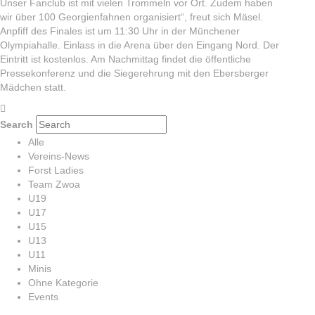
Unser Fanclub ist mit vielen Trommeln vor Ort. Zudem haben
wir über 100 Georgienfahnen organisiert“, freut sich Mäsel.
Anpfiff des Finales ist um 11:30 Uhr in der Münchener
Olympiahalle. Einlass in die Arena über den Eingang Nord. Der
Eintritt ist kostenlos. Am Nachmittag findet die öffentliche
Pressekonferenz und die Siegerehrung mit den Ebersberger
Mädchen statt.
Search
Alle
Vereins-News
Forst Ladies
Team Zwoa
U19
U17
U15
U13
U11
Minis
Ohne Kategorie
Events