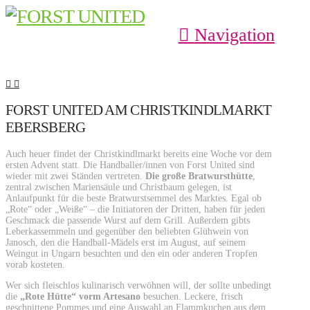
Navigation
FORST UNITED AM CHRISTKINDLMARKT
EBERSBERG
Auch heuer findet der Christkindlmarkt bereits eine Woche vor dem
ersten Advent statt. Die Handballer/innen von Forst United sind
wieder mit zwei Ständen vertreten.
Die große Bratwursthütte
,
zentral zwischen Mariensäule und Christbaum gelegen, ist
Anlaufpunkt für die beste Bratwurstsemmel des Marktes. Egal ob
„Rote“ oder „Weiße“ – die Initiatoren der Dritten, haben für jeden
Geschmack die passende Wurst auf dem Grill. Außerdem gibts
Leberkassemmeln und gegenüber den beliebten Glühwein von
Janosch, den die Handball-Mädels erst im August, auf seinem
Weingut in Ungarn besuchten und den ein oder anderen Tropfen
vorab kosteten.
Wer sich fleischlos kulinarisch verwöhnen will, der sollte unbedingt
die
„Rote Hütte“ vorm Artesano
besuchen. Leckere, frisch
geschnittene Pommes und eine Auswahl an Flammkuchen aus dem