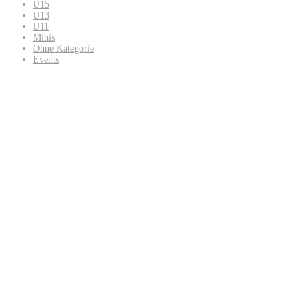
U15
U13
U11
Minis
Ohne Kategorie
Events