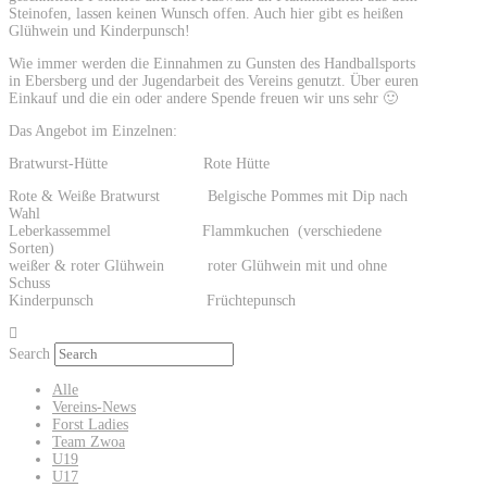
Steinofen, lassen keinen Wunsch offen. Auch hier gibt es heißen
Glühwein und Kinderpunsch!
Wie immer werden die Einnahmen zu Gunsten des Handballsports
in Ebersberg und der Jugendarbeit des Vereins genutzt. Über euren
Einkauf und die ein oder andere Spende freuen wir uns sehr 🙂
Das Angebot im Einzelnen:
Bratwurst-Hütte Rote Hütte
Rote & Weiße Bratwurst Belgische Pommes mit Dip nach
Wahl
Leberkassemmel Flammkuchen
(
verschiedene
Sorten)
weißer & roter Glühwein roter Glühwein mit und ohne
Schuss
Kinderpunsch Früchtepunsch
Search
Alle
Vereins-News
Forst Ladies
Team Zwoa
U19
U17