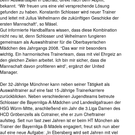
bekannt. “Wir freuen uns eine viel versprechende Lösung
gefunden zu haben. Konstantin Schlosser wird neuer Trainer
und leitet mit Julius Veihelmann die zukünftigen Geschicke der
ersten Mannschaft”, so Mäsel.
Gut informierte Handballfans wissen, dass diese Kombination
nicht neu ist, denn Schlosser und Veihelmann fungieren
gemeinsam als Auswahltrainer für die Oberbayerischen
Mädchen des Jahrgangs 2008. “Das war mir besonders
wichtig. Ein harmonisches Trainerteam, dass mit viel Ehrgeiz an
den gleichen Zielen arbeitet. Ich bin mir sicher, dass die
Mannschaft davon profitieren wird”, ergänzt der United
Manager.
Der 32-Jährige Münchner kann neben seiner Tätigkeit als
Auswahltrainer auf eine fast 15-Jährige Trainerkarriere
zurückblicken. Neben verschiedenen Jugendteams betreute
Schlosser die Bayernliga-A-Mädchen und Landesligafrauen der
HSG Würm-Mitte, anschließend ein Jahr die 3.Liga Damen des
HCD Gröbenzells als Cotrainer, ehe er zum Cheftrainer
aufstieg. Seit nun fast zwei Jahren ist er beim HT München als
Trainer der Bayernliga-B-Mädels engagiert, freut sich nun aber
auf eine neue Aufgabe: „In Ebersberg wird seit Jahren mit viel