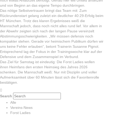
noch etwas Anlaufzeit benötigt. Genau hier will United ansetzen
und von Beginn an das eigene Tempo durchbringen.
Das nötige Selbstvertrauen bringt das Team mit: Zum
Rückrundenstart gelang zuletzt ein deutlicher 40:29-Erfolg beim
HT München. Trotz des klaren Ergebnisses weiß die
Mannschaft jedoch, dass noch nicht alles rund lief. Vor allem in
der Abwehr zeigten sich nach der langen Pause vereinzelt
Abstimmungsschwierigkeiten. „Wir müssen defensiv noch
kompakter stehen. Gerade vor heimischem Publikum dürfen wir
uns keine Fehler erlauben“, betont Trainerin Susanne Pignot.
Entsprechend lag der Fokus in der Trainingswoche klar auf der
Defensive und dem Zusammenspiel im Verbund.
Das Ziel für Samstag ist eindeutig: Die Forst Ladies wollen
ihren Heimfans den ersten Heimsieg des Jahres 2026
schenken. Die Mannschaft weiß: Nur mit Disziplin und voller
Aufmerksamkeit über 60 Minuten lässt sich die Favoritenrolle
bestätigen.
Search
Alle
Vereins-News
Forst Ladies