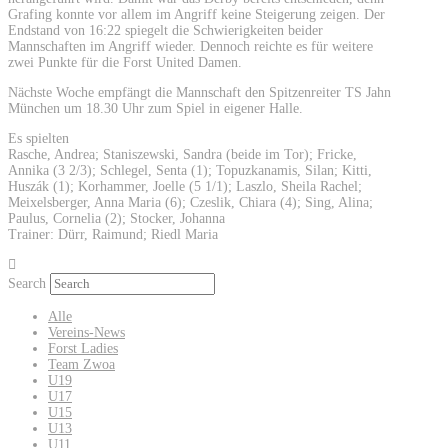
Grafing konnte vor allem im Angriff keine Steigerung zeigen. Der
Endstand von 16:22 spiegelt die Schwierigkeiten beider
Mannschaften im Angriff wieder. Dennoch reichte es für weitere
zwei Punkte für die Forst United Damen.
Nächste Woche empfängt die Mannschaft den Spitzenreiter TS Jahn
München um 18.30 Uhr zum Spiel in eigener Halle.
Es spielten
Rasche, Andrea; Staniszewski, Sandra (beide im Tor); Fricke,
Annika (3 2/3); Schlegel, Senta (1); Topuzkanamis, Silan; Kitti,
Huszák (1); Korhammer, Joelle (5 1/1); Laszlo, Sheila Rachel;
Meixelsberger, Anna Maria (6); Czeslik, Chiara (4); Sing, Alina;
Paulus, Cornelia (2); Stocker, Johanna
Trainer: Dürr, Raimund; Riedl Maria
Search
Alle
Vereins-News
Forst Ladies
Team Zwoa
U19
U17
U15
U13
U11