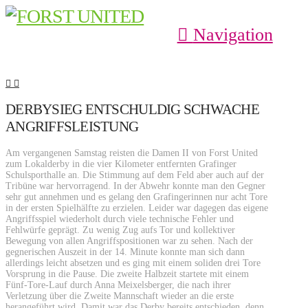
Navigation
DERBYSIEG ENTSCHULDIG SCHWACHE
ANGRIFFSLEISTUNG
Am vergangenen Samstag reisten die Damen II von Forst United
zum Lokalderby in die vier Kilometer entfernten Grafinger
Schulsporthalle an. Die Stimmung auf dem Feld aber auch auf der
Tribüne war hervorragend. In der Abwehr konnte man den Gegner
sehr gut annehmen und es gelang den Grafingerinnen nur acht Tore
in der ersten Spielhälfte zu erzielen. Leider war dagegen das eigene
Angriffsspiel wiederholt durch viele technische Fehler und
Fehlwürfe geprägt. Zu wenig Zug aufs Tor und kollektiver
Bewegung von allen Angriffspositionen war zu sehen. Nach der
gegnerischen Auszeit in der 14. Minute konnte man sich dann
allerdings leicht absetzen und es ging mit einem soliden drei Tore
Vorsprung in die Pause. Die zweite Halbzeit startete mit einem
Fünf-Tore-Lauf durch Anna Meixelsberger, die nach ihrer
Verletzung über die Zweite Mannschaft wieder an die erste
herangeführt wird. Damit war das Derby bereits entschieden, denn