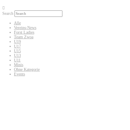
Search
Alle
Vereins-News
Forst Ladies
Team Zwoa
U19
U17
U15
U13
U11
Minis
Ohne Kategorie
Events