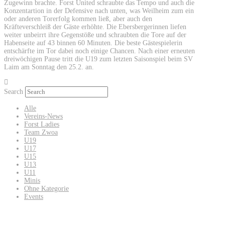
Zugewinn brachte. Forst United schraubte das Tempo und auch die
Konzentartion in der Defensive nach unten, was Weilheim zum ein
oder anderen Torerfolg kommen ließ, aber auch den
Kräfteverschleiß der Gäste erhöhte. Die Ebersbergerinnen liefen
weiter unbeirrt ihre Gegenstöße und schraubten die Tore auf der
Habenseite auf 43 binnen 60 Minuten. Die beste Gästespielerin
entschärfte im Tor dabei noch einige Chancen. Nach einer erneuten
dreiwöchigen Pause tritt die U19 zum letzten Saisonspiel beim SV
Laim am Sonntag den 25.2. an.
Search
Alle
Vereins-News
Forst Ladies
Team Zwoa
U19
U17
U15
U13
U11
Minis
Ohne Kategorie
Events