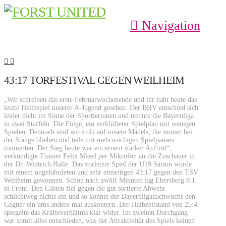
Navigation
43:17 TORFESTIVAL GEGEN WEILHEIM
„Wir schreiben das erste Februarwochenende und ihr habt heute das
letzte Heimspiel unserer A-Jugend gesehen. Der BHV entschied sich
leider nicht im Sinne der Sportlerinnen und trennte die Bayernliga
in zwei Staffeln. Die Folge, ein zerklüfteter Spielplan mit wenigen
Spielen. Dennoch sind wir stolz auf unsere Mädels, die immer bei
der Stange blieben und teils mit mehrwöchigen Spielpausen
trainierten. Der Sieg heute war ein erneut starker Auftritt“,
verkündigte Trainer Felix Mäsel per Mikrofon an die Zuschauer in
der Dr. Wintrich Halle. Das vorletzte Spiel der U19 Saison wurde
mit einem ungefährdeten und sehr einseitigen 43:17 gegen den TSV
Weilheim gewonnen. Schon nach zwölf Minuten lag Ebersberg 8:1
in Front. Den Gästen fiel gegen die gut sortierte Abwehr
schlichtweg nichts ein und so konnte der Bayernliganachwuchs den
Gegner ein ums andere mal auskontern. Der Halbzeitstand von 25:4
spiegelte das Kräfteverhältnis klar wider. Im zweiten Durchgang
war somit alles entschieden, was der Attraktivität des Spiels keinen