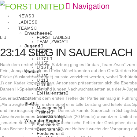
Navigation
NEWS
LADIES
TEAMS
Erwachsene
FORST LADIES
TEAM „ZWOA“
Jugend
23:14 SIEG IN SAUERLACH
U 19
U 17
U 17 II
U 15
Nach dem ersten Erfolg in Salzburg ging es für das „Team Zwoa“ zum
U 15 II
Fein, Jonas Habdank und Felix Mäsel konnten auf den Großteil des Ka
Kinder
U 13
Fricke (Auslandsaufenthalt) musste verzichtet werden, wobei Torhüt
U 11
1) den Kader komplettierten. Ansonsten präsentierten sich die Ebersb
U 11 II
Minis
Damen II-Spielerinnen und jungen Nachwuchstalenten aus der A-Juge
Ebi Hallenstars
Sauerlach konnte mit dem ersten Treffer der Partie einmalig in Führung
ABOUT
Staff
„Alina zeigte in ihrem ersten Spiel eine tolle Leistung und leitete das 
Management
und ihre insgesamt drei Tore. Dennoch konnte Sauerlach in Schlagdis
Trainer
Schiedsrichter
Abwehrverbundes zum 7:7-Ausgleich (20.Minute) ausnutzen. United reag
Wir in der Region
„smarten Verteidigen“ mehrere technische Fehler der Gastgeber, die 
Sponsoren
Lara Becher bestraft wurden. Bis zur Halbzeit wuchs der Vorsprung auf
Beacharena
Förderverein