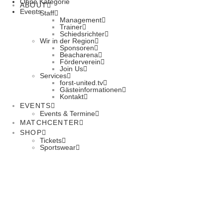
Ohne Kategorie
ABOUT
Events
Staff
Management
Trainer
Schiedsrichter
Wir in der Region
Sponsoren
Beacharena
Förderverein
Join Us
Services
forst-united.tv
Gästeinformationen
Kontakt
EVENTS
Events & Termine
MATCHCENTER
SHOP
Tickets
Sportswear