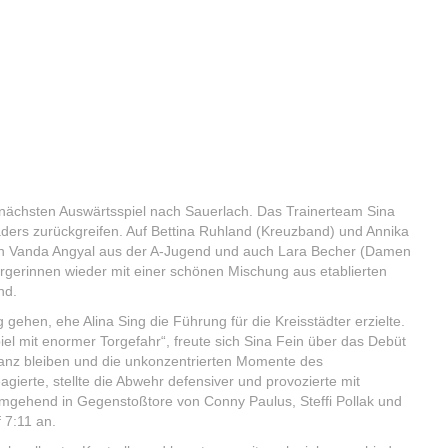
 nächsten Auswärtsspiel nach Sauerlach. Das Trainerteam Sina
ders zurückgreifen. Auf Bettina Ruhland (Kreuzband) und Annika
erin Vanda Angyal aus der A-Jugend und auch Lara Becher (Damen
ergerinnen wieder mit einer schönen Mischung aus etablierten
nd.
 gehen, ehe Alina Sing die Führung für die Kreisstädter erzielte.
Spiel mit enormer Torgefahr“, freute sich Sina Fein über das Debüt
tanz bleiben und die unkonzentrierten Momente des
ierte, stellte die Abwehr defensiver und provozierte mit
umgehend in Gegenstoßtore von Conny Paulus, Steffi Pollak und
 7:11 an.