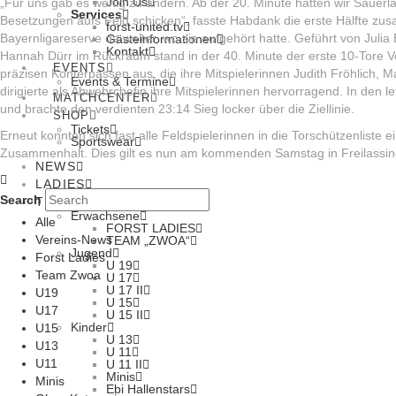
Join Us
„Für uns gab es wenig zu ändern. Ab der 20. Minute hatten wir Sauerla
Services
Besetzungen aufs Feld schicken“, fasste Habdank die erste Hälfte z
forst-united.tv
Bayernligareserve da weiter, wo sie aufgehört hatte. Geführt von Juli
Gästeinformationen
Kontakt
Hannah Dürr im Rückraum stand in der 40. Minute der erste 10-Tore V
EVENTS
präzisen Konterpässen aus, die ihre Mitspielerinnen Judith Fröhlich, M
Events & Termine
dirigierte als Abwehrchefin ihre Mitspielerinnen hervorragend. In den
MATCHCENTER
und brachte den verdienten 23:14 Sieg locker über die Ziellinie.
SHOP
Tickets
Erneut konnten sich fast alle Feldspielerinnen in die Torschützenliste
Sportswear
Zusammenhalt. Dies gilt es nun am kommenden Samstag in Freilassin
NEWS
LADIES
Search
TEAMS
Erwachsene
Alle
FORST LADIES
Vereins-News
TEAM „ZWOA“
Jugend
Forst Ladies
U 19
Team Zwoa
U 17
U 17 II
U19
U 15
U17
U 15 II
Kinder
U15
U 13
U13
U 11
U11
U 11 II
Minis
Minis
Ebi Hallenstars