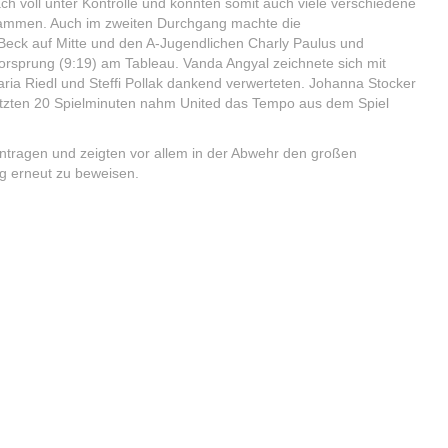
ch voll unter Kontrolle und konnten somit auch viele verschiedene
usammen. Auch im zweiten Durchgang machte die
a Beck auf Mitte und den A-Jugendlichen Charly Paulus und
orsprung (9:19) am Tableau. Vanda Angyal zeichnete sich mit
aria Riedl und Steffi Pollak dankend verwerteten. Johanna Stocker
 letzten 20 Spielminuten nahm United das Tempo aus dem Spiel
 eintragen und zeigten vor allem in der Abwehr den großen
g erneut zu beweisen.