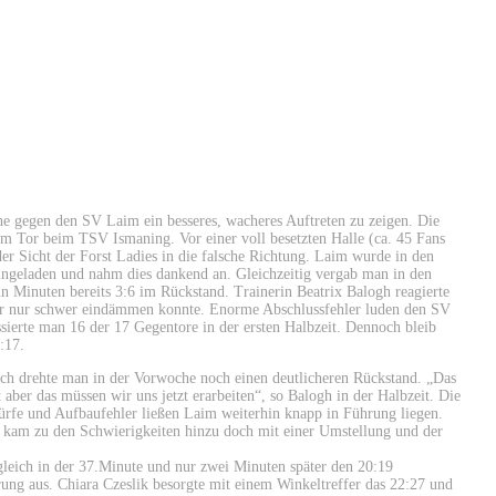
 gegen den SV Laim ein besseres, wacheres Auftreten zu zeigen. Die
em Tor beim TSV Ismaning. Vor einer voll besetzten Halle (ca. 45 Fans
der Sicht der Forst Ladies in die falsche Richtung. Laim wurde in den
ingeladen und nahm dies dankend an. Gleichzeitig vergab man in den
n Minuten bereits 3:6 im Rückstand. Trainerin Beatrix Balogh reagierte
ber nur schwer eindämmen konnte. Enorme Abschlussfehler luden den SV
ssierte man 16 der 17 Gegentore in der ersten Halbzeit. Dennoch bleib
:17.
ßlich drehte man in der Vorwoche noch einen deutlicheren Rückstand. „Das
aber das müssen wir uns jetzt erarbeiten“, so Balogh in der Halbzeit. Die
 Würfe und Aufbaufehler ließen Laim weiterhin knapp in Führung liegen.
 kam zu den Schwierigkeiten hinzu doch mit einer Umstellung und der
gleich in der 37.Minute und nur zwei Minuten später den 20:19
ng aus. Chiara Czeslik besorgte mit einem Winkeltreffer das 22:27 und