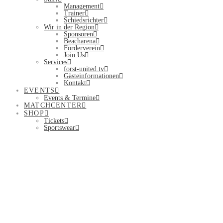
Management
Trainer
Schiedsrichter
Wir in der Region
Sponsoren
Beacharena
Förderverein
Join Us
Services
forst-united.tv
Gästeinformationen
Kontakt
EVENTS
Events & Termine
MATCHCENTER
SHOP
Tickets
Sportswear