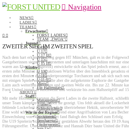
Navigation
NEWS
LADIES
TEAMS
Erwachsene
FORST LADIES
TEAM „ZWOA“
Jugend
ZWEITER SIEG IM ZWEITEN SPIEL
U 19
U 17
U 17 II
Nach dem hart erkämpften Sieg gegen HT München, galt es in der Folgewoche
U 15
Gastgeberinnen siegten in Vaterstetten und unterlagen hauchdünn mit nur ein
U 15 II
waren aus Ebersberg angereist) entwickelte sich das Spiel jedoch erneut, aus 
Kinder
ersten zehn Minuten zu kontaktlosen Würfen über den Innenblock geradezu e
U 13
U 11
ersten drei Minuten drei Hundertprozentige Torchancen und sah sich nach neu
U 11 II
mit einigen Spielerwechseln, die aber die aufgekeimte Euphorie der Gastge
Minis
Laim auch weiterhin zur ersten und zweiten Welle ein. Bis zur 22. Minute ka
Ebi Hallenstars
Forst United immer in Reichweite und verkürzte bis zum Halbzeitpfiff auf 15
ABOUT
Staff
Mit mehr Hoffnung starteten die Forst Ladies in die zweite Halbzeit, schlie
Management
unser Team kämpfen kann, haben sie gezeigt. Uns fehlt aktuell die Lockerheit 
Trainer
fehlende Lockerheit zeigte sich oft in übertriebener Hektik, unvorbereitete
Schiedsrichter
Eine wohl schwere Verletzung während einer Angriffsaktion von Lara Becher
Wir in der Region
Sponsoren
Einwechslung von Nina Allombert fand Balogh den Schlüssel zum Erfolg.
Beacharena
Die U19 Spielerin erzielte aus einer gestärkten Abwehr heraus den 19:19 Aus
Förderverein
Führungstreffer. Über Anna Dybilasz und Hannah Dürr baute United die Führu
Join Us