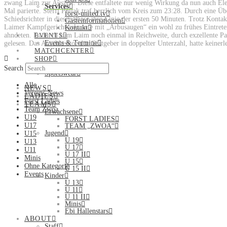
zwang Laim zur Auszeit. Diese entfaltete nur wenig Wirkung da nun auch El
Services
Mal parierte. Steffi Pollak traf herrlich vom Kreis zum 23:28. Durch eine Üb
forst-united.tv
Schiedsrichter in dieser Phase ihre Linie der ersten 50 Minuten. Trotz Kon
Gästeinformationen
Laimer Kampfgericht erkannte mit „Arbusaugen“ ein wohl zu frühes Eintreten 
Kontakt
ahndeten. Dadurch kam Laim noch einmal in Reichweite, durch exzellente P
EVENTS
Events & Termine
gelesen. Das Anschlusstor der Gastgeber in doppelter Unterzahl, hatte keinerl
MATCHCENTER
SHOP
Tickets
Search
Sportswear
Alle
NEWS
Vereins-News
LADIES
Forst Ladies
TEAMS
Team Zwoa
Erwachsene
U19
FORST LADIES
U17
TEAM „ZWOA“
Jugend
U15
U 19
U13
U 17
U11
U 17 II
Minis
U 15
Ohne Kategorie
U 15 II
Events
Kinder
U 13
U 11
U 11 II
Minis
Ebi Hallenstars
ABOUT
Staff