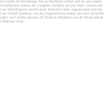
ena Czeslik im Ebersberger Tor zu Hochform auflief und ein ums andere
erzahlsituation kamen die Gastgeber nochmal ran und leider verloren die
takt am Wurf/Passarm wurden keine Freiwürfe mehr zugesprochen und das
der United Spielerin, was die Unparteiischen erneut mit einer Zeitstrafe
araden von Czeslik und dem 26:29 durch Allombert war die Messe jedoch
ei Relevanz mehr.