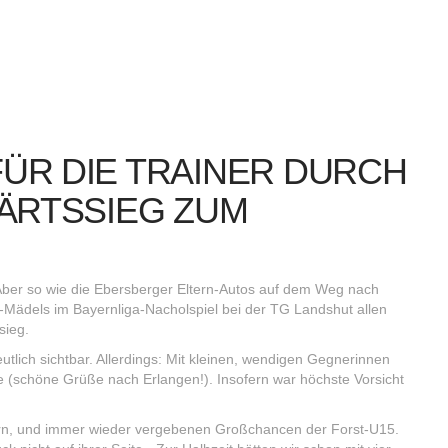
ÜR DIE TRAINER DURCH
ÄRTSSIEG ZUM
 Aber so wie die Ebersberger Eltern-Autos auf dem Weg nach
-Mädels im Bayernliga-Nacholspiel bei der TG Landshut allen
sieg.
utlich sichtbar. Allerdings: Mit kleinen, wendigen Gegnerinnen
me (schöne Grüße nach Erlangen!). Insofern war höchste Vorsicht
htern, und immer wieder vergebenen Großchancen der Forst-U15.