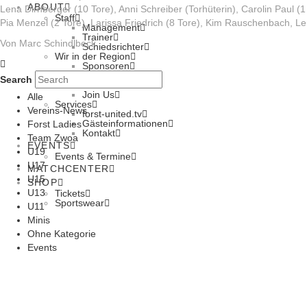
ABOUT
Lena Dirnberger (10 Tore), Anni Schreiber (Torhüterin), Carolin Paul (
Staff
Pia Menzel (2 Tore), Larissa Friedrich (8 Tore), Kim Rauschenbach, Le
Management
Trainer
Von Marc Schindlbeck
Schiedsrichter
Wir in der Region
Sponsoren
Beacharena
Search
Förderverein
Join Us
Alle
Services
Vereins-News
forst-united.tv
Gästeinformationen
Forst Ladies
Kontakt
Team Zwoa
EVENTS
U19
Events & Termine
U17
MATCHCENTER
U15
SHOP
U13
Tickets
Sportswear
U11
Minis
Ohne Kategorie
Events