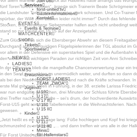
Vor allem Marieke Schindlbeck auf Halblinks hatte anfangs das Wurfglück
Join Us
Services
fünf Toren führen müssen“, ärgerte sich Trainerin Beate Schrögmeier e
forst-united.tv
die Landshuter Torhüterin sukzessive stark schossen. Und Co-Trainer M
Gästeinformationen
Kontakt
spürbar, der Wille zum Laufen leider nicht immer!“ Durch das fehlend
EVENTS
Stocken, drei vergebene Siebenmeter halfen auch nicht unbedingt weit
Events & Termine
stand so zur Pause ein 15:15 auf der Anzeigetafel.
MATCHCENTER
SHOP
Zum Glück erwies sich die Ebersberger Abwehr an diesem Freitagabend 
Tickets
Durchgang auch die quirligen Flügelspielerinnen der TGL absolut im Gr
Sportswear
vor allem in der Defensive ein superstarkes Spiel und die Außenbahn 
NEWS
den wieder mal wichtigen Paraden zur richtigen Zeit von Anni Schreibe
LADIES
In der Offensive blieb die mangelhafte Chancenverwertung zwar ein tr
TEAMS
in den Sand, versuchten es unermüdlich weiter, und durften so dann do
Erwachsene
FORST LADIES
als bei den Niederbayerinnen nach und nach die Kräfte schwanden. In 
TEAM „ZWOA“
erste Mal mit zwei Toren in Führung, in der 38. erzielte Larissa Fried
Jugend
U 19
war nun endgültig gebrochen, drei Minuten vor Schluss führte Ebersb
U 17
drei Treffer nachlegen durfte – sei‘s drum, der hochverdiente Auswär
U 17 II
Forst-U15 geht somit als Tabellenvierter in die Weihnachtsferien. Nac
U 15
U 15 II
gewesen.
Kinder
U 13
„Jetzt heißt es ein paar Tage lang: Füße hochlegen und Kopf frei krie
U 11
schmunzelnd zu ergänzen: „… und dann treffen wir uns alle in der Hal
U 11 II
Minis
Ebi Hallenstars
Für Forst United spielten: