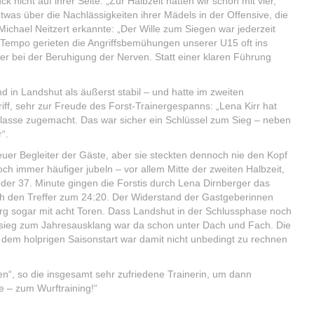
 nicht auf ihrer Seite. „Zur Halbzeit hätten wir schon mit vier,
twas über die Nachlässigkeiten ihrer Mädels in der Offensive, die
ichael Neitzert erkannte: „Der Wille zum Siegen war jederzeit
e Tempo gerieten die Angriffsbemühungen unserer U15 oft ins
er bei der Beruhigung der Nerven. Statt einer klaren Führung
in Landshut als äußerst stabil – und hatte im zweiten
iff, sehr zur Freude des Forst-Trainergespanns: „Lena Kirr hat
klasse zugemacht. Das war sicher ein Schlüssel zum Sieg – neben
r“.
euer Begleiter der Gäste, aber sie steckten dennoch nie den Kopf
ch immer häufiger jubeln – vor allem Mitte der zweiten Halbzeit,
der 37. Minute gingen die Forstis durch Lena Dirnberger das
rich den Treffer zum 24:20. Der Widerstand der Gastgeberinnen
erg sogar mit acht Toren. Dass Landshut in der Schlussphase noch
tssieg zum Jahresausklang war da schon unter Dach und Fach. Die
h dem holprigen Saisonstart war damit nicht unbedingt zu rechnen
gen“, so die insgesamt sehr zufriedene Trainerin, um dann
le – zum Wurftraining!“