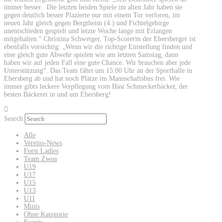
immer besser. Die letzten beiden Spiele im alten Jahr haben sie
gegen deutlich besser Plazierte nur mit einem Tor verloren, im
neuen Jahr gleich gegen Bergtheim (4.) und Fichtelgebirge
unentschieden gespielt und letzte Woche lange mit Erlangen
mitgehalten.“ Christina Schweiger, Top-Scorerin der Ebersberger ist
ebenfalls vorsichtig: „Wenn wir die richtige Einstellung finden und
eine gleich gute Abwehr spielen wie am letzten Samstag, dann
haben wir auf jeden Fall eine gute Chance. Wir brauchen aber jede
Unterstützung“. Das Team fährt um 15:00 Uhr an der Sporthalle in
Ebersberg ab und hat noch Plätze im Mannschaftsbus frei. Wie
immer gibts leckere Verpflegung vom Hasi Schmeckerbäcker, der
besten Bäckerei in und um Ebersberg!
Search
Alle
Vereins-News
Forst Ladies
Team Zwoa
U19
U17
U15
U13
U11
Minis
Ohne Kategorie