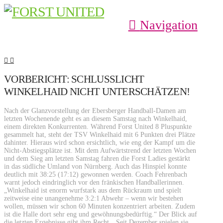
Navigation
VORBERICHT: SCHLUSSLICHT
WINKELHAID NICHT UNTERSCHÄTZEN!
Nach der Glanzvorstellung der Ebersberger Handball-Damen am
letzten Wochenende geht es an diesem Samstag nach Winkelhaid,
einem direkten Konkurrenten. Während Forst United 8 Pluspunkte
gesammelt hat, steht der TSV Winkelhaid mit 6 Punkten drei Plätze
dahinter. Hieraus wird schon ersichtlich, wie eng der Kampf um die
Nicht-Abstiegsplätze ist. Mit dem Aufwärtstrend der letzten Wochen
und dem Sieg am letzten Samstag fahren die Forst Ladies gestärkt
in das südliche Umland von Nürnberg. Auch das Hinspiel konnte
deutlich mit 38:25 (17:12) gewonnen werden. Coach Fehrenbach
warnt jedoch eindringlich vor den fränkischen Handballerinnen.
„Winkelhaid ist enorm wurfstark aus dem Rückraum und spielt
zeitweise eine unangenehme 3:2:1 Abwehr – wenn wir bestehen
wollen, müssen wir schon 60 Minuten konzentriert arbeiten. Zudem
ist die Halle dort sehr eng und gewöhnungsbedürftig.“ Der Blick auf
die letzten Ergebnisse gibt ihm Recht. „Seit Dezember spielen sie