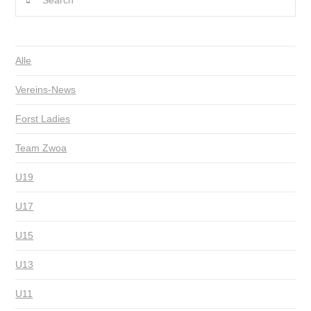
Alle
Vereins-News
Forst Ladies
Team Zwoa
U19
U17
U15
U13
U11