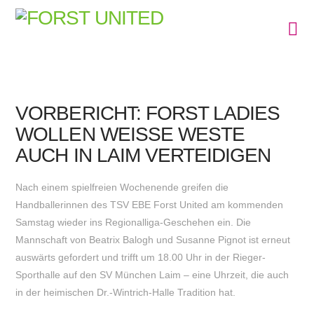
N
VORBERICHT: FORST LADIES
WOLLEN WEISSE WESTE A
UCH IN LAIM VERTEIDIGEN
Nach einem spielfreien Wochenende greifen die
Handballerinnen des TSV EBE Forst United am kommenden
Samstag wieder ins Regionalliga-Geschehen ein. Die
Mannschaft von Beatrix Balogh und Susanne Pignot ist erneut
auswärts gefordert und trifft um 18.00 Uhr in der Rieger-
Sporthalle auf den SV München Laim – eine Uhrzeit, die auch
in der heimischen Dr.-Wintrich-Halle Tradition hat.