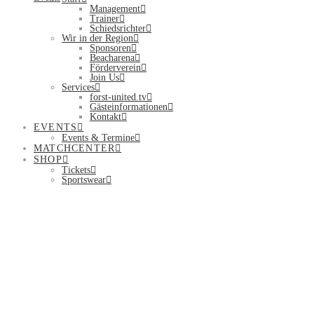
Management
Trainer
Schiedsrichter
Wir in der Region
Sponsoren
Beacharena
Förderverein
Join Us
Services
forst-united.tv
Gästeinformationen
Kontakt
EVENTS
Events & Termine
MATCHCENTER
SHOP
Tickets
Sportswear