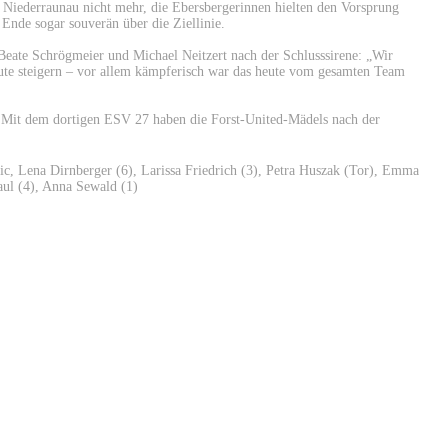
h Niederraunau nicht mehr, die Ebersbergerinnen hielten den Vorsprung
Ende sogar souverän über die Ziellinie.
Beate Schrögmeier und Michael Neitzert nach der Schlusssirene: „Wir
te steigern – vor allem kämpferisch war das heute vom gesamten Team
Mit dem dortigen ESV 27 haben die Forst-United-Mädels nach der
ic, Lena Dirnberger (6), Larissa Friedrich (3), Petra Huszak (Tor), Emma
aul (4), Anna Sewald (1)