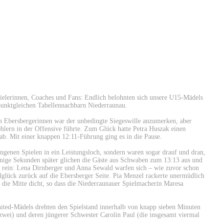
pielerinnen, Coaches und Fans: Endlich belohnten sich unsere U15-Mädels
punktgleichen Tabellennachbarn Niederraunau.
n Ebersbergerinnen war der unbedingte Siegeswille anzumerken, aber
hlern in der Offensive führte. Zum Glück hatte Petra Huszak einen
ab. Mit einer knappen 12:11-Führung ging es in die Pause.
angenen Spielen in ein Leistungsloch, sondern waren sogar drauf und dran,
enige Sekunden später glichen die Gäste aus Schwaben zum 13:13 aus und
l rein: Lena Dirnberger und Anna Sewald warfen sich – wie zuvor schon
lglück zurück auf die Ebersberger Seite. Pia Menzel rackerte unermüdlich
die Mitte dicht, so dass die Niederraunauer Spielmacherin Maresa
ited-Mädels drehten den Spielstand innerhalb von knapp sieben Minuten
zwei) und deren jüngerer Schwester Carolin Paul (die insgesamt viermal