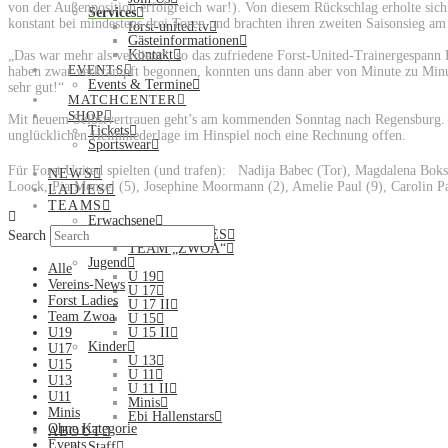
von der Außenposition erfolgreich war!). Von diesem Rückschlag erholte sic
Services
konstant bei mindestens drei Toren und brachten ihren zweiten Saisonsieg am 
forst-united.tv
Gästeinformationen
Kontakt
„Das war mehr als verdient“, so das zufriedene Forst-United-Trainergespann 
EVENTS
haben zwar verkrampft begonnen, konnten uns dann aber von Minute zu Minu
Events & Termine
sehr gut!“
MATCHCENTER
SHOP
Mit neuem Selbstvertrauen geht’s am kommenden Sonntag nach Regensburg. 
Tickets
unglücklichen Heimniederlage im Hinspiel noch eine Rechnung offen.
Sportswear
Für Forst United spielten (und trafen): Nadija Babec (Tor), Magdalena Boks
NEWS
Loock, Pia Menzel (5), Josephine Moormann (2), Amelie Paul (9), Carolin P
LADIES
TEAMS
Erwachsene
FORST LADIES
Search
TEAM „ZWOA“
Jugend
Alle
U 19
Vereins-News
U 17
Forst Ladies
U 17 II
Team Zwoa
U 15
U19
U 15 II
Kinder
U17
U 13
U15
U 11
U13
U 11 II
U11
Minis
Minis
Ebi Hallenstars
Ohne Kategorie
ABOUT
Events
Staff