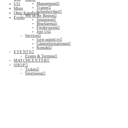
Management
U11
Trainer
Minis
Schiedsrichter
Ohne Kategorie
Wir in der Region
Events
Sponsoren
Beacharena
Förderverein
Join Us
Services
forst-united.tv
Gästeinformationen
Kontakt
EVENTS
Events & Termine
MATCHCENTER
SHOP
Tickets
Sportswear