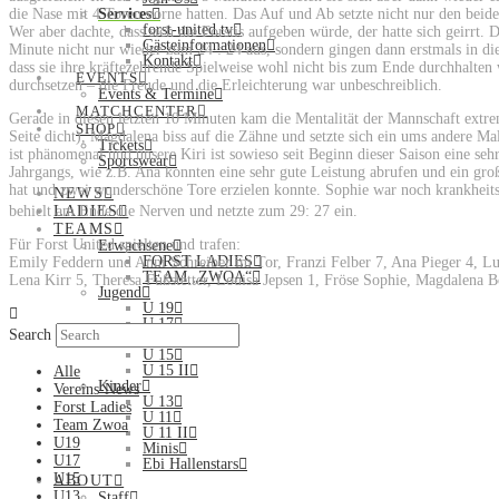
die Nase mit 4 Toren vorne hatten. Das Auf und Ab setzte nicht nur den bei
Services
forst-united.tv
Wer aber dachte, dass sich die Forstis aufgeben würde, der hatte sich geirrt. 
Gästeinformationen
Minute nicht nur wieder zum 24 : 24 aus, sondern gingen dann erstmals in 
Kontakt
dass sie ihre kräftezehrende Spielweise wohl nicht bis zum Ende durchhalte
EVENTS
durchsetzen – die Freude und die Erleichterung war unbeschreiblich.
Events & Termine
MATCHCENTER
Gerade in diesen letzten 10 Minuten kam die Mentalität der Mannschaft extre
SHOP
Seite dicht), Magdalena biss auf die Zähne und setzte sich ein ums andere M
Tickets
ist phänomenal und unsere Kiri ist sowieso seit Beginn dieser Saison eine seh
Sportswear
Jahrgangs, wie z.B. Ana konnten eine sehr gute Leistung abrufen und ein große
hat und zwei wunderschöne Tore erzielen konnte. Sophie war noch krankheitsb
NEWS
behielt am Ende die Nerven und netzte zum 29: 27 ein.
LADIES
TEAMS
Für Forst United spielten und trafen:
Erwachsene
FORST LADIES
Emily Feddern und Anni Schreiber im Tor, Franzi Felber 7, Ana Pieger 4, L
TEAM „ZWOA“
Lena Kirr 5, Theresa Fußstetter, Louisa Jepsen 1, Fröse Sophie, Magdalena B
Jugend
U 19
U 17
Search
U 17 II
U 15
U 15 II
Alle
Kinder
Vereins-News
U 13
Forst Ladies
U 11
Team Zwoa
U 11 II
U19
Minis
U17
Ebi Hallenstars
U15
ABOUT
U13
Staff