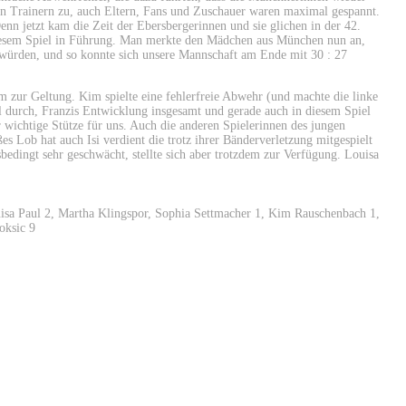
den Trainern zu, auch Eltern, Fans und Zuschauer waren maximal gespannt.
Denn jetzt kam die Zeit der Ebersbergerinnen und sie glichen in der 42.
diesem Spiel in Führung. Man merkte den Mädchen aus München nun an,
n würden, und so konnte sich unsere Mannschaft am Ende mit 30 : 27
m zur Geltung. Kim spielte eine fehlerfreie Abwehr (und machte die linke
al durch, Franzis Entwicklung insgesamt und gerade auch in diesem Spiel
r wichtige Stütze für uns. Auch die anderen Spielerinnen des jungen
s Lob hat auch Isi verdient die trotz ihrer Bänderverletzung mitgespielt
edingt sehr geschwächt, stellte sich aber trotzdem zur Verfügung. Louisa
uisa Paul 2, Martha Klingspor, Sophia Settmacher 1, Kim Rauschenbach 1,
oksic 9