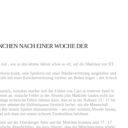
ÜNCHEN NACH EINER WOCHE DER
raf , wie in den letzten Jahren schon so oft, auf die Mädchen von HT
üterin krank, eine Spielerin mit einer Bänderverletzung ausgefallen und
alls mit einer Knöchelverletzung verletzt am Boden liegen – der Schock
zurück, trotzdem machte sich das Fehlen von Caro in unserem Spiel in
rheit an, einfache Fehler in der Abwehr (die Mädchen fanden nicht das
ige technische Fehler führten dazu, dass es in der Halbzeit 13 : 17 für
er sehnten die Halbzeitpause förmlich herbei, um die Mannschaft
 den letzten Spielen demonstrierten – aus einer sicheren Abwehr heraus,
nd sich dann mit einem sicheren Torabschluss belohnen.
zeit auf der Ebersberger Seite und die Mädchen konnten zum 17 : 17
einfache Abwehrfehler, die dazu führten, dass die Münchnerinnen wieder