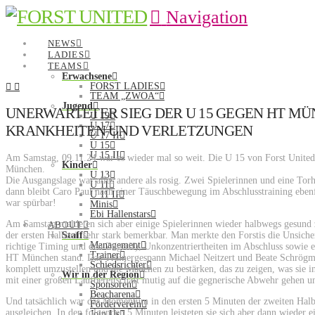
Navigation
NEWS
LADIES
TEAMS
Erwachsene
FORST LADIES
TEAM „ZWOA“
Jugend
UNERWARTETER SIEG DER U 15 GEGEN HT M
U 19
U 17
KRANKHEITEN UND VERLETZUNGEN
U 17 II
U 15
U 15 II
Am Samstag, 09.11.24 war es wieder mal so weit. Die U 15 von Forst United t
Kinder
München.
U 13
Die Ausgangslage war alles andere als rosig. Zwei Spielerinnen und eine Torh
U 11
dann bleibt Caro Paul nach einer Täuschbewegung im Abschlusstraining ebenf
U 11 II
war spürbar!
Minis
Ebi Hallenstars
Am Samstag meldeten sich aber einige Spielerinnen wieder halbwegs gesund 
ABOUT
der ersten Halbzeit sehr stark bemerkbar. Man merkte den Forstis die Unsiche
Staff
Management
richtige Timing und den Zugriff), Unkonzentriertheiten im Abschluss sowie ein
Trainer
HT München stand. Das Trainergespann Michael Neitzert und Beate Schrögmei
Schiedsrichter
komplett umzustellen und die Mädchen zu bestärken, das zu zeigen, was sie in
Wir in der Region
mit einer großen Laufbereitschaft mutig auf die gegnerische Abwehr gehen u
Sponsoren
Beacharena
Und tatsächlich war das Momentum in den ersten 5 Minuten der zweiten Halb
Förderverein
ausgleichen. In den folgenden 5 Minuten leisteten sie sich aber dann wieder 
Join Us