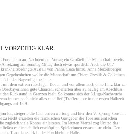
T VORZEITIG KLAR
HC Forchheim an. Nachdem am Vortag ein Großteil der Mannschaft bereits
ie Ansetzung am Sonntag Mittag doch etwas sportlich. Auch die U17
 krankheitsbedingte Ausfall von Panna Csata hinzu. Anna Meixelsberger
igen Gegebenheiten wollte die Mannschaft um Chiara Czeslik & Co keinen
haft in der Bayernliga bedeuten.
Zeit mit dem extrem rutschigen Boden und vor allem auch ohne Harz klar zu
 Oberbayerinnen gute Chancen, scheiterten aber zu häufig am Abschluss.
mit den Rückstand in Grenzen hielt. So konnte sich der 3.Liga-Nachwuchs
enn immer noch nicht alles rund lief (Trefferquote in der ersten Halbzeit
hgangs auf 13:9.
ginn los, steigerte die Chancenverwertung und hier den Vorsprung konstant
l zu leicht erzielten die fränkischen Gastgeber die Tore aus einfachen
e zugleich viele Konter einleiteten. Im letzten Viertel zog United das
ließen es die sichtlich erschöpften Spielerinnen etwas austrudeln. Den
te das Team lautstark in der Forchheimer Halle.