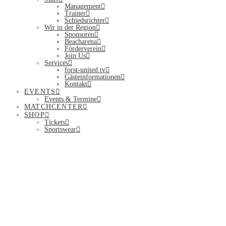
Management
Trainer
Schiedsrichter
Wir in der Region
Sponsoren
Beacharena
Förderverein
Join Us
Services
forst-united.tv
Gästeinformationen
Kontakt
EVENTS
Events & Termine
MATCHCENTER
SHOP
Tickets
Sportswear