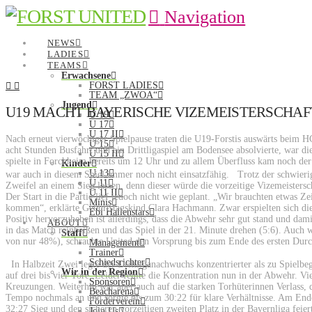
Navigation
NEWS
LADIES
TEAMS
Erwachsene
FORST LADIES
TEAM „ZWOA“
Jugend
U19 MACHT BAYERISCHE VIZEMEISTERSCHAF
U 19
U 17
U 17 II
Nach erneut vierwöchiger Spielpause traten die U19-Forstis auswärts beim 
U 15
acht Stunden Busfahrt und ein Drittligaspiel am Bodensee absolvierte, war d
U 15 II
spielte in Forchheim bereits um 12 Uhr und zu allem Überfluss kam noch der
Kinder
U 13
war auch in diesem Spiel immer noch nicht einsatzfähig. Trotz der schwier
U 11
Zweifel an einem Sieg lassen, denn dieser würde die vorzeitige Vizemeistersc
U 11 II
Der Start in die Partie lief jedoch nicht wie geplant. „Wir brauchten etwas 
Minis
kommen“, erklärte Geburtstagskind Clara Hachmann. Zwar erspielten sich die
Ebi Hallenstars
Positiv hervorzuheben ist allerdings, dass die Abwehr sehr gut stand und da
ABOUT
in das Match reinbeißen und das Spiel in der 21. Minute drehen (5:6). Auch w
Staff
von nur 48%), schraubte United den Vorsprung bis zum Ende des ersten Durc
Management
Trainer
Schiedsrichter
In Halbzeit Zwei legte der Drittliganachwuchs konzentrierter als zu Spielbe
Wir in der Region
auf drei bis vier Tore. Leider fehlte die Konzentration nun in der Abwehr. Vie
Sponsoren
Kreuzungen. Weiterhin war aber auch auf die starken Torhüterinnen Verlass, di
Beacharena
Tempo nochmals an und sorgte bis zum 30:22 für klare Verhältnisse. Am Ende 
Förderverein
32:27 Sieg und den sicheren vorzeitigen zweiten Platz in der Bayernliga feier
Join Us