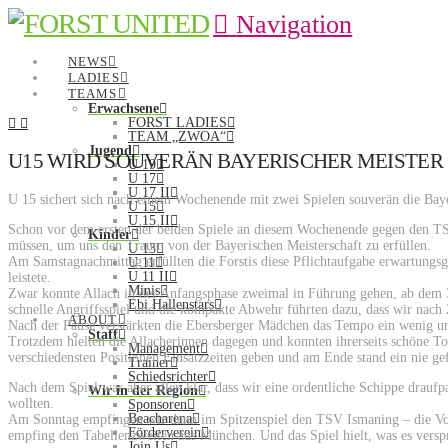
Navigation
NEWS
LADIES
TEAMS
Erwachsene
FORST LADIES
TEAM „ZWOA“
Jugend
U15 WIRD SOUVERÄN BAYERISCHER MEISTER
U 19
U 17
U 17 II
U 15 sichert sich nach einem Wochenende mit zwei Spielen souverän die Baye
U 15
U 15 II
Schon vor dem ersten der beiden Spiele an diesem Wochenende gegen den TSV
Kinder
müssen, um uns den Traum von der Bayerischen Meisterschaft zu erfüllen.
U 13
Am Samstagnachmittag erfüllten die Forstis diese Pflichtaufgabe erwartungs
U 11
U 11 II
leistete.
Minis
Zwar konnte Allach in der Anfangsphase zweimal in Führung gehen, ab dem 3
Ebi Hallenstars
schnelle Angriffsspiel und die kompakte Abwehr führten dazu, dass wir nach
ABOUT
Nach der Pause verstärkten die Ebersberger Mädchen das Tempo ein wenig u
Staff
Trotzdem hielten die Allacherinnen dagegen und konnten ihrerseits schöne Tor
Management
verschiedensten Positionen Einsatzzeiten geben und am Ende stand ein nie ge
Trainer
Schiedsrichter
Nach dem Spiel war aber allen klar, dass wir eine ordentliche Schippe drau
Wir in der Region
wollten.
Sponsoren
Beacharena
Am Sonntag empfingen wir dann im Spitzenspiel den TSV Ismaning – die Vorz
Förderverein
empfing den Tabellenzweiten aus München. Und das Spiel hielt, was es verspr
Join Us