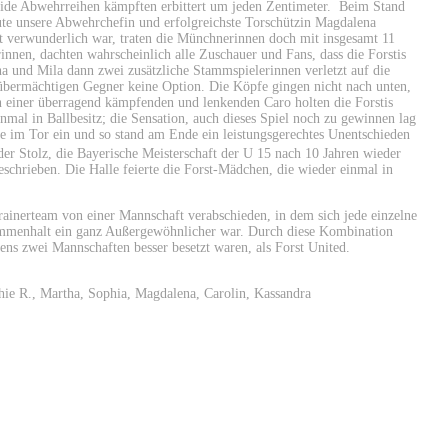
beide Abwehrreihen kämpften erbittert um jeden Zentimeter. Beim Stand
nute unsere Abwehrchefin und erfolgreichste Torschützin Magdalena
t verwunderlich war, traten die Münchnerinnen doch mit insgesamt 11
nnen, dachten wahrscheinlich alle Zuschauer und Fans, dass die Forstis
a und Mila dann zwei zusätzliche Stammspielerinnen verletzt auf die
übermächtigen Gegner keine Option. Die Köpfe gingen nicht nach unten,
n einer überragend kämpfenden und lenkenden Caro holten die Forstis
mal in Ballbesitz; die Sensation, auch dieses Spiel noch zu gewinnen lag
ne im Tor ein und so stand am Ende ein leistungsgerechtes Unentschieden
er Stolz, die Bayerische Meisterschaft der U 15 nach 10 Jahren wieder
eschrieben. Die Halle feierte die Forst-Mädchen, die wieder einmal in
rainerteam von einer Mannschaft verabschieden, in dem sich jede einzelne
usammenhalt ein ganz Außergewöhnlicher war. Durch diese Kombination
ens zwei Mannschaften besser besetzt waren, als Forst United.
phie R., Martha, Sophia, Magdalena, Carolin, Kassandra