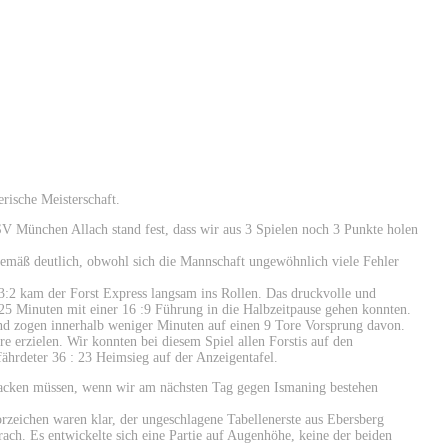
rische Meisterschaft.
 München Allach stand fest, dass wir aus 3 Spielen noch 3 Punkte holen
gemäß deutlich, obwohl sich die Mannschaft ungewöhnlich viele Fehler
:2 kam der Forst Express langsam ins Rollen. Das druckvolle und
 25 Minuten mit einer 16 :9 Führung in die Halbzeitpause gehen konnten.
nd zogen innerhalb weniger Minuten auf einen 9 Tore Vorsprung davon.
e erzielen. Wir konnten bei diesem Spiel allen Forstis auf den
fährdeter 36 : 23 Heimsieg auf der Anzeigentafel.
fpacken müssen, wenn wir am nächsten Tag gegen Ismaning bestehen
eichen waren klar, der ungeschlagene Tabellenerste aus Ebersberg
ach. Es entwickelte sich eine Partie auf Augenhöhe, keine der beiden