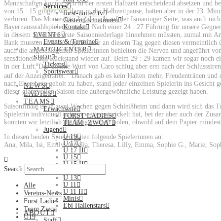
Mannschaften konnte sich in der ersten Halbzeit entscheidend absetzen und 
Services
von 15 : 15 gingen wir dann in die Halbzeitpause, hatten aber in der 23. Mi
forst-united.tv
verloren. Das Momentum lag danach auf der Ismaninger Seite, was auch nich
Gästeinformationen
Bayernauswahlspielerinnen an. Nach einer 24 : 27 Führung für unsere Gegneri
Kontakt
EVENTS
in diesem Spiel ihre erste Saisonniederlage hinnehmen müssten, zumal mit An
Events & Termine
Bank mussten. Aber Aufgeben war an diesem Tag gegen diesen vermeintlich 
MATCHCENTER
auch die angeschlagenen Spielerinnen behielten die Nerven und angeführt vo
SHOP
sensationell den Rückstand wieder auf. Beim 29 : 29 kamen wir sogar noch ein
Tickets
in der Luft. Der direkte Wurf von Caro schlug aber erst nach der Schlusssire
Sportswear
auf der Anzeigentafel. Danach gab es kein Halten mehr, Freudentränen und d
nach Ebersberg geholt zu haben, stand jeder einzelnen Spielerin ins Gesicht g
NEWS
dieser glanzvollen Saison eine außergewöhnliche Leistung gezeigt haben.
LADIES
TEAMS
Saisonfinale ist in zwei Wochen gegen Schleißheim und dann wird sich das T
Erwachsene
Spielerin individuell extrem weiterentwickelt hat, bei der aber auch der Z
FORST LADIES
konnten wir letztlich die Meisterschaft holen, obwohl auf dem Papier mindest
TEAM „ZWOA“
Jugend
U 19
In diesen beiden Spielen traten folgende Spielerinnen an:
U 17
Ana, Mila, Isi, Emily, Aurelia, Theresa, Lilly, Emma, Sophie G., Marie, So
U 17 II
U 15
U 15 II
Search
Kinder
U 13
U 11
Alle
U 11 II
Vereins-News
Minis
Forst Ladies
Ebi Hallenstars
Team Zwoa
ABOUT
U19
Staff