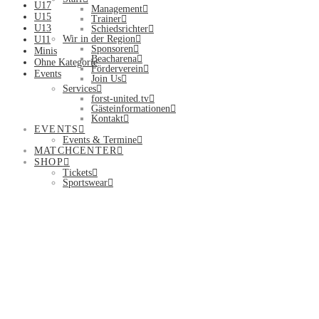
U17
Management
U15
Trainer
U13
Schiedsrichter
Wir in der Region
U11
Sponsoren
Minis
Beacharena
Ohne Kategorie
Förderverein
Events
Join Us
Services
forst-united.tv
Gästeinformationen
Kontakt
EVENTS
Events & Termine
MATCHCENTER
SHOP
Tickets
Sportswear