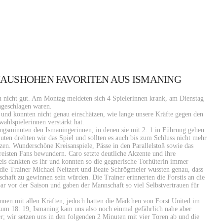
AUSHOHEN FAVORITEN AUS ISMANING
n nicht gut. Am Montag meldeten sich 4 Spielerinnen krank, am Dienstag
ngeschlagen waren.
und konnten nicht genau einschätzen, wie lange unsere Kräfte gegen den
ahlspielerinnen verstärkt hat.
ngsminuten den Ismaningerinnen, in denen sie mit 2: 1 in Führung gehen
uten drehten wir das Spiel und sollten es auch bis zum Schluss nicht mehr
en. Wunderschöne Kreisanspiele, Pässe in den Parallelstoß sowie das
ereisten Fans bewundern. Caro setzte deutliche Akzente und ihre
is dankten es ihr und konnten so die gegnerische Torhüterin immer
 die Trainer Michael Neitzert und Beate Schrögmeier wussten genau, dass
chaft zu gewinnen sein würden. Die Trainer erinnerten die Forstis an die
r vor der Saison und gaben der Mannschaft so viel Selbstvertrauen für
innen mit allen Kräften, jedoch hatten die Mädchen von Forst United im
 zum 18: 19, Ismaning kam uns also noch einmal gefährlich nahe aber
r; wir setzen uns in den folgenden 2 Minuten mit vier Toren ab und die