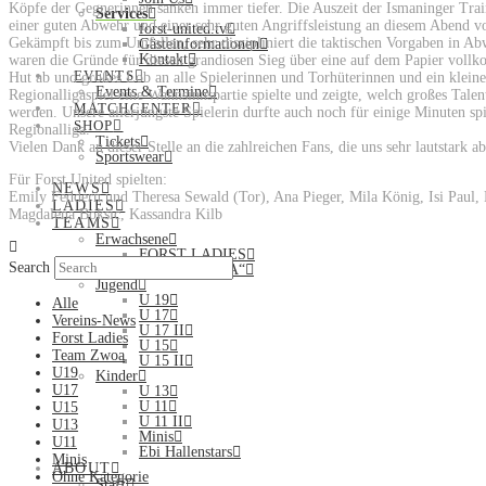
Köpfe der Gegnerinnen sanken immer tiefer. Die Auszeit der Ismaninger Train
Services
einer guten Abwehr und einer sehr guten Angriffsleistung an diesem Abend v
forst-united.tv
Gekämpft bis zum Umfallen, sehr diszipliniert die taktischen Vorgaben in A
Gästeinformationen
Kontakt
waren die Gründe für diesen grandiosen Sieg über eine auf dem Papier vol
EVENTS
Hut ab und großes Lob an alle Spielerinnen und Torhüterinnen und ein kleine
Events & Termine
Regionalligaspiel eine Wahnsinnspartie spielte und zeigte, welch großes Talen
MATCHCENTER
werden. Unsere allerjüngste Spielerin durfte auch noch für einige Minuten sp
SHOP
Regionalliga.
Tickets
Vielen Dank an dieser Stelle an die zahlreichen Fans, die uns sehr lautstark a
Sportswear
Für Forst United spielten:
NEWS
Emily Feddern und Theresa Sewald (Tor), Ana Pieger, Mila König, Isi Paul, 
LADIES
Magdalena Boksic, Kassandra Kilb
TEAMS
Erwachsene
FORST LADIES
Search
TEAM „ZWOA“
Jugend
U 19
Alle
U 17
Vereins-News
U 17 II
Forst Ladies
U 15
Team Zwoa
U 15 II
U19
Kinder
U17
U 13
U 11
U15
U 11 II
U13
Minis
U11
Ebi Hallenstars
Minis
ABOUT
Ohne Kategorie
Staff