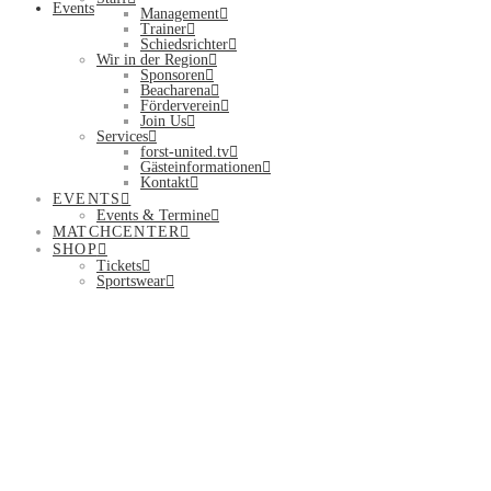
Events
Management
Trainer
Schiedsrichter
Wir in der Region
Sponsoren
Beacharena
Förderverein
Join Us
Services
forst-united.tv
Gästeinformationen
Kontakt
EVENTS
Events & Termine
MATCHCENTER
SHOP
Tickets
Sportswear