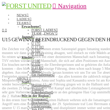
Navigation
NEWS
LADIES
TEAMS
Erwachsene
FORST LADIES
TEAM „ZWOA“
Jugend
U15 GEWINNT BEEINDRUCKEND GEGEN DEN H
U 19
U 17
U 17 II
Die Zeichen vor dem verschobenen ersten Saisonspiel gegen Ismaning stande
U 15
mussten wir dann sogar das Training absagen, weil einfach zu viele Mädels a
U 15 II
So reisten wir am Mittwoch mit einer dezimierten Mannschaft nach Ismaning 
Kinder
TSV reichen würden, einer Mannschaft, die sich auf allen Positionen mit Ausw
U 13
U 11
Ein bisschen nervös begannen die Ebersbergerinnen und so gehörten die Anfa
U 11 II
konnten – dies blieb aber ihre einzige Führung, denn schon nach knapp 5 Min
Minis
abgeben. Aus einer stabilen Abwehr heraus konnten wir uns Tor um Tor absetz
Ebi Hallenstars
Freispielen unserer Außenspielerinnen – das alles konnten die zahlreich mitg
ABOUT
Mitspielerinnen Magdalena, Anna und Sophia und Kassandra sowie Isi am Kre
Staff
wieder bezwingen. Mit einer 13 : 16 Führung gingen wir in die Halbzeit und
Management
die zweiten 25 Minuten nur über viel Kampf und allerhöchste Leistungsbereits
Trainer
sehr gute Vorbereitung in Ungarn sowie an den gelungene Hasi Cup unmittelba
Schiedsrichter
Wir in der Region
die 2. Halbzeit mit.
Sponsoren
In den ersten fünf Minuten der zweiten Halbzeit wehrten sich die Ismaninger
Beacharena
Angriff stets eine Antwort parat. In der 29. Spielminute traf Leni Herrmann
Förderverein
unserer U 15 marschierte ganz ruhig und diszipliniert immer weiter und weite
Join Us