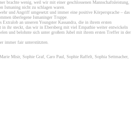
er brachte wenig, weil wir mit einer geschlossenen Mannschaftsleistung,
on Ismaning nicht zu schlagen waren.
bwehr und Angriff umgesetzt und immer eine positive Körpersprache – das
lkommen überlegene Ismaninger Truppe.
s Extralob an unseren Youngster Kassandra, die in ihrem ersten
t in ihr steckt, das wir in Ebersberg mit viel Empathie weiter entwickeln
ielen und belohnte sich unter großem Jubel mit ihrem ersten Treffer in der
ber immer fair unterstützten.
Marie Misir, Sophie Graf, Caro Paul, Sophie Raffelt, Sophia Settmacher,