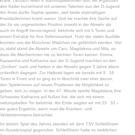
krank. Letztlich fielen 4 Stammspielerinnen aus, wir ergänzten
den Kader kurzerhand mit unseren Talenten aus der D-Jugend.
Am Kreis durfte Sophie spielen, weil beide etatmäßigen
Kreisläuferinnen krank waren. Und sie machte ihre Sache auf
der für sie ungewohnten Position sowohl in der Abwehr als
auch im Angriff hervorragend, belohnte sich mit 5 Toren und
einem Extralob für ihre Defensivarbeit. Trotz der vielen Ausfälle
konnten uns die Münchner Mädchen nie gefährlich werden. Viel
zu stabil stand die Abwehr um Caro, Magdalena und Mila, so
dass die Allacherinnen nie zu leichten Toren kamen. Emma,
Kassandra und Katharina aus der D-Jugend machten es den
„Großen“ nach und hielten in der Abwehr gegen 3 Jahre ältere
ordentlich dagegen. Zur Halbzeit lagen wir bereits mit 9 : 18
Toren in Front und so ging es in Abschnitt zwei eher darum,
den Spielerinnen auf neuen Positionen die Möglichkeit zu
geben, sich zu zeigen. In der 47. Minute spielte Magdalena ihre
Schwester Katharina auf Außen frei, die sich mit einem
vielumjubelten Tor belohnte. Am Ende siegten wir mit 23 : 33 –
ein gutes Ergebnis, wenn man die Kranken- und
Verletztenmisere betrachtet.
Im letzten Spiel des Jahres standen wir dem TSV Schleißheim
im Auswärtsspiel gegenüber. Schleißheim hatte im weiblichen