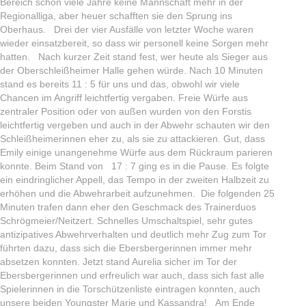
Bereich schon viele Jahre keine Mannschaft mehr in der
Regionalliga, aber heuer schafften sie den Sprung ins
Oberhaus. Drei der vier Ausfälle von letzter Woche waren
wieder einsatzbereit, so dass wir personell keine Sorgen mehr
hatten. Nach kurzer Zeit stand fest, wer heute als Sieger aus
der Oberschleißheimer Halle gehen würde. Nach 10 Minuten
stand es bereits 11 : 5 für uns und das, obwohl wir viele
Chancen im Angriff leichtfertig vergaben. Freie Würfe aus
zentraler Position oder von außen wurden von den Forstis
leichtfertig vergeben und auch in der Abwehr schauten wir den
Schleißheimerinnen eher zu, als sie zu attackieren. Gut, dass
Emily einige unangenehme Würfe aus dem Rückraum parieren
konnte. Beim Stand von 17 : 7 ging es in die Pause. Es folgte
ein eindringlicher Appell, das Tempo in der zweiten Halbzeit zu
erhöhen und die Abwehrarbeit aufzunehmen. Die folgenden 25
Minuten trafen dann eher den Geschmack des Trainerduos
Schrögmeier/Neitzert. Schnelles Umschaltspiel, sehr gutes
antizipatives Abwehrverhalten und deutlich mehr Zug zum Tor
führten dazu, dass sich die Ebersbergerinnen immer mehr
absetzen konnten. Jetzt stand Aurelia sicher im Tor der
Ebersbergerinnen und erfreulich war auch, dass sich fast alle
Spielerinnen in die Torschützenliste eintragen konnten, auch
unsere beiden Youngster Marie und Kassandra! Am Ende