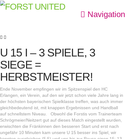
Navigation
U 15 I – 3 SPIELE, 3
SIEGE =
HERBSTMEISTER!
Ende November empfingen wir im Spitzenspiel den HC
Erlangen, ein Verein, auf den wir jetzt schon viele Jahre lang in
der höchsten bayerischen Spielklasse treffen, was auch immer
gleichbedeutend ist, mit knappen Ergebnissen und Handball
auf schnellstem Niveau. Obwohl die Forstis vom Trainerteam
Schrögmeier/Neitzert gut auf dieses Match eingestellt wurden,
erwischten die Fränkinnen den besseren Start und erst nach
ungefähr 10 Minuten kam unsere U 15 besser ins Spiel, wir
konnten ausgleichen (5:5) und uns bis zur Pause einen 15: 13