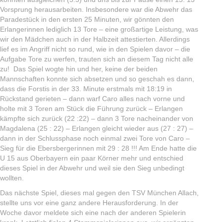
Vorsprung herausarbeiten. Insbesondere war die Abwehr das
Paradestück in den ersten 25 Minuten, wir gönnten den
Erlangerinnen lediglich 13 Tore – eine großartige Leistung, was
wir den Mädchen auch in der Halbzeit attestierten. Allerdings
lief es im Angriff nicht so rund, wie in den Spielen davor – die
Aufgabe Tore zu werfen, trauten sich an diesem Tag nicht alle
zu! Das Spiel wogte hin und her, keine der beiden
Mannschaften konnte sich absetzen und so geschah es dann,
dass die Forstis in der 33. Minute erstmals mit 18:19 in
Rückstand gerieten – dann warf Caro alles nach vorne und
holte mit 3 Toren am Stück die Führung zurück – Erlangen
kämpfte sich zurück (22 :22) – dann 3 Tore nacheinander von
Magdalena (25 : 22) – Erlangen gleicht wieder aus (27 : 27) –
dann in der Schlussphase noch einmal zwei Tore von Caro –
Sieg für die Ebersbergerinnen mit 29 : 28 !!! Am Ende hatte die
U 15 aus Oberbayern ein paar Körner mehr und entschied
dieses Spiel in der Abwehr und weil sie den Sieg unbedingt
wollten.
Das nächste Spiel, dieses mal gegen den TSV München Allach,
stellte uns vor eine ganz andere Herausforderung. In der
Woche davor meldete sich eine nach der anderen Spielerin