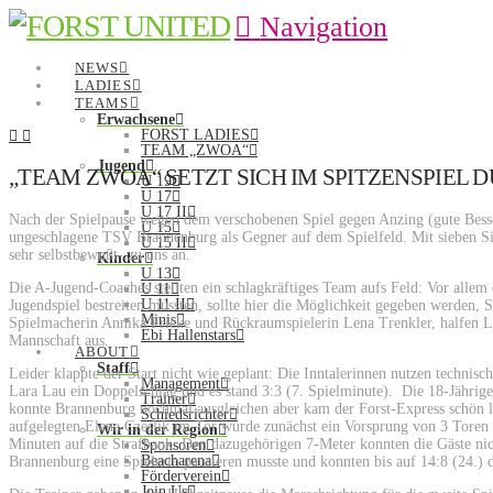
Navigation
NEWS
LADIES
TEAMS
Erwachsene
FORST LADIES
TEAM „ZWOA“
Jugend
„TEAM ZWOA“ SETZT SICH IM SPITZENSPIEL 
U 19
U 17
U 17 II
Nach der Spielpause wegen dem verschobenen Spiel gegen Anzing (gute Besse
U 15
ungeschlagene TSV Brannenburg als Gegner auf dem Spielfeld. Mit sieben Sieg
U 15 II
sehr selbstbewußt- zu uns an.
Kinder
U 13
Die A-Jugend-Coaches stellten ein schlagkräftiges Team aufs Feld: Vor allem
U 11
U 11 II
Jugendspiel bestreiten mussten, sollte hier die Möglichkeit gegeben werden,
Minis
Spielmacherin Annika Fricke und Rückraumspielerin Lena Trenkler, halfen Lu
Ebi Hallenstars
Mannschaft aus.
ABOUT
Staff
Leider klappte der Start nicht wie geplant: Die Inntalerinnen nutzen technis
Management
Lara Lau ein Doppelschlag und es stand 3:3 (7. Spielminute).
Die 18-Jährig
Trainer
konnte Brannenburg nochmal ausgleichen aber kam der Forst-Express schön l
Schiedsrichter
aufgelegten Elena Czeslik im Tor wurde zunächst ein Vorsprung von 3 Toren e
Wir in der Region
Minuten auf die Strafbank. Den dazugehörigen 7-Meter konnten die Gäste nich
Sponsoren
Beacharena
Brannenburg eine Spielerin pausieren musste und konnten bis auf 14:8 (24.) 
Förderverein
Join Us