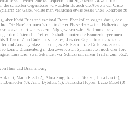
elhälfte vor: Weiter eine konsequente
und zupackende Abwehr und
ohl die schnellen Gegenstösse verwandeln als auch die Abwehr der Gäste
pielerin der Gäste, wollte man versuchen etwas besser unter Kontrolle zu
, aber Kathi Fries und zweimal Franzi Ebenkofler sorgten dafür, dass
hte. Die Hausherrinnen hätten in dieser Phase der zweiten Halbzeit einige
 so konzentriert wie es dazu nötig gewesen wäre. So konnte trotz
g sogar den Gästen ein Treffer. Deshalb konnten die Brannenburgerinnen
bis 8 Toren. Zum Ende hin schien es, dass den Gegnerinnen etwas die
ofler und Anna Dybilasz auf eine jeweils Neun- Tore-Differenz erhöhen
 so konnte Brannenburg in den zwei letzten Spielminuten noch drei Tore
ungster Lara Lau, zwei Sekunden vor Schluss mit ihrem Treffer zum 36:29
t von Haar und Brannenburg.
slik (T), Maria Riedl (2), Alina Sing, Johanna Stocker, Lara Lau (4),
ka Ebenkofler (8), Anna Dybilasz (5), Franziska Hopfes, Lucie Mäsel (8)