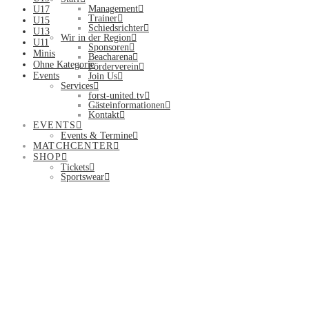
Management
U17
Trainer
U15
Schiedsrichter
U13
Wir in der Region
U11
Sponsoren
Minis
Beacharena
Ohne Kategorie
Förderverein
Events
Join Us
Services
forst-united.tv
Gästeinformationen
Kontakt
EVENTS
Events & Termine
MATCHCENTER
SHOP
Tickets
Sportswear