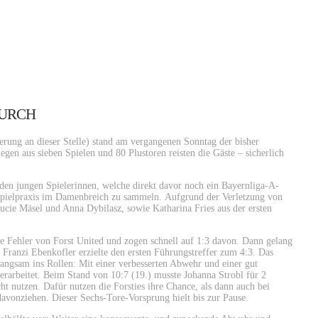
DURCH
rung an dieser Stelle) stand am vergangenen Sonntag der bisher
en aus sieben Spielen und 80 Plustoren reisten die Gäste – sicherlich
 den jungen Spielerinnen, welche direkt davor noch ein Bayernliga-A-
 Spielpraxis im Damenbreich zu sammeln.
Aufgrund der Verletzung von
cie Mäsel und Anna Dybilasz, sowie Katharina Fries aus der ersten
che Fehler von Forst United und zogen schnell auf 1:3 davon. Dann gelang
e
Franzi Ebenkofler erzielte den ersten Führungstreffer zum 4:3. Das
angsam ins Rollen: Mit einer verbesserten Abwehr und einer gut
rarbeitet. Beim Stand von 10:7 (19.) musste Johanna Strobl für 2
t nutzen. Dafür nutzen die Forsties ihre Chance, als dann auch bei
davonziehen. Dieser Sechs-Tore-Vorsprung hielt bis zur Pause.