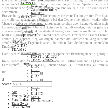
Die Trainer gaben in der Halbzeitpause die Marschrichtung für die zweite Spi
Services
schnelles Spiel im Angriff. Hier sollten die jungen flinken Spielerinnen sow
forst-united.tv
durcheinander wirbeln. Auch Branneburgs Jana Meier, die mit Abstand beste S
Gästeinformationen
bekommen.
Kontakt
Brannenburg gelang zwar per Siebenmeter das erste Tor im zweiten Durchgang
EVENTS
die vielleicht aufkeimende Hoffnung bei den Gegnerinnen gleich wieder erlisc
Events & Termine
Chance gehabt, den Vorsprung auszubauen, spielten aber irgendwie nicht mehr
MATCHCENTER
kurzzeitiger doppelter Überzahl
kein Treffer erzielt werden, nein, es gelan
SHOP
nun wieder mithalten und der Abstand bewegte sich immer im Bereich von 6 
Tickets
Sportswear
Kraft aus ging, so dass Forst United durch weitere Treffer von Franzi Ebenk
konnte. Den sicheren Sieg vor Augen
nahmen die Forsties den Gang raus und
NEWS
erzielen und etwas Ergebniskosmetik betreiben. Den Schlusspunkt
setzte Yo
LADIES
Endstand.
TEAMS
Erwachsene
Damit steht Forst United wieder an der Spitze der Bezirksligatabelle, gefolg
FORST LADIES
TEAM „ZWOA“
Im Aufgebot der Forsties standen und spielten: Bettina Ruhland (T),Elena Cze
Jugend
Lara Becher (3), Jana Launi (1), Johanna Strobl (1),
Kathi Fries (4) Franzis
U 19
U 17
RP
U 17 II
U 15
U 15 II
Kinder
Search
U 13
U 11
Alle
U 11 II
Vereins-News
Minis
Forst Ladies
Ebi Hallenstars
Team Zwoa
ABOUT
U19
Staff