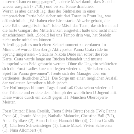
unseren Chancen umgegangen“, haderte Mäsel damit, dass Stadeln
wieder ausglich (7:7/18.) und bis zur Pause dranblieb.
Woran es aber danach lag, dass der Südmeister in einer
temporeichen Partie bald sicher mit drei Toren in Front lag, war
offensichtlich. „Wir haben eine bärenstarke Abwehr gehabt, die
viele Bälle rausgefischt hat“, lobte Mäsel das Team, das sich nun auf
die harte Gangart der Mittelfranken eingestellt hatte und nicht mehr
einschüchtern ließ. „Sobald bei uns Tempo drin war, hat Stadeln
nicht mehr mithalten können.“
Allerdings gab es noch einen Schockmoment zu verdauen: In
Minute 39 wurde Ebersbergs Aktivposten Panna Csata rüde im
Sprung umgerissen – Stadelns Nikola Dude sah sofort die rote
Karte. Csata wurde lange am Rücken behandelt und musste
humpelnd vom Feld gebracht werden. Ohne die Ungarin schüttelten
sich die Forst Ladies kurz und legten wieder zu. „Sie haben das
Spiel für Panna gewonnen“, freute sich der Manager über ein
verdientes, deutliches 27:21. Die Sorge um einen möglichen Ausfall
der verletzten Antreiberin blieb jedoch.
Der Hoffnungsschimmer: Tags darauf saß Csata schon wieder auf
der Tribüne und erlebte den Triumph der weiblichen D-Jugend mit.
Diese wurde durch ein 25:19 gegen HT München Oberbayern-
Meister.
Forst United: Elena Czeslik, Fiona Silvia Birett (beide TW); Panna
Csata (4), Jasmin Alnajjar, Nathalie Mahncke, Christina Ball (7/2),
Anna Dybilasz (2), Anna Leiber, Hannah Dürr (4), Chiara Czeslik
(3), Charleen Schweinsteiger (1), Lucie Mäsel, Vivien Schweizer
(1), Nina Allombert (4).