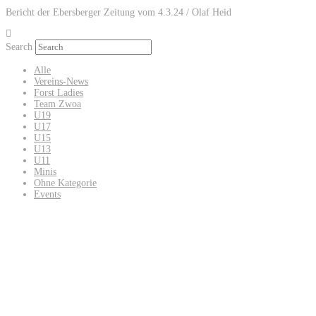
Bericht der Ebersberger Zeitung vom 4.3.24 / Olaf Heid
Search
Alle
Vereins-News
Forst Ladies
Team Zwoa
U19
U17
U15
U13
U11
Minis
Ohne Kategorie
Events