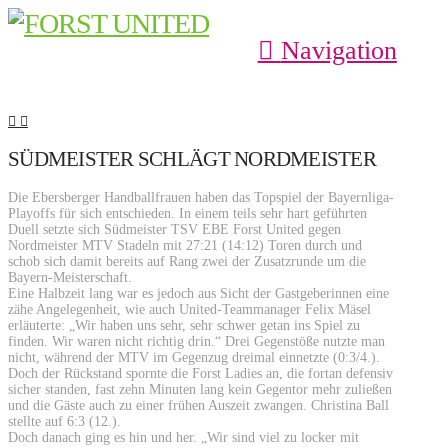
Navigation
SÜDMEISTER SCHLÄGT NORDMEISTER
Die Ebersberger Handballfrauen haben das Topspiel der Bayernliga-
Playoffs für sich entschieden. In einem teils sehr hart geführten
Duell setzte sich Südmeister TSV EBE Forst United gegen
Nordmeister MTV Stadeln mit 27:21 (14:12) Toren durch und
schob sich damit bereits auf Rang zwei der Zusatzrunde um die
Bayern-Meisterschaft.
Eine Halbzeit lang war es jedoch aus Sicht der Gastgeberinnen eine
zähe Angelegenheit, wie auch United-Teammanager Felix Mäsel
erläuterte: „Wir haben uns sehr, sehr schwer getan ins Spiel zu
finden. Wir waren nicht richtig drin.“ Drei Gegenstöße nutzte man
nicht, während der MTV im Gegenzug dreimal einnetzte (0:3/4.).
Doch der Rückstand spornte die Forst Ladies an, die fortan defensiv
sicher standen, fast zehn Minuten lang kein Gegentor mehr zuließen
und die Gäste auch zu einer frühen Auszeit zwangen. Christina Ball
stellte auf 6:3 (12.).
Doch danach ging es hin und her. „Wir sind viel zu locker mit