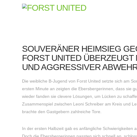
SOUVERÄNER HEIMSIEG GE
FORST UNITED ÜBERZEUGT 
UND AGGRESSIVER ABWEH
Die weibliche B-Jugend von Forst United setzte sich am S
ersten Minute an zeigten die Ebersbergerinnen, dass sie gu
wieder fanden sie clevere Lösungen, um Lücken zu schaff
Zusammenspiel zwischen Leoni Schreiber am Kreis und Len
brachte den Gastgebern zahlreiche Tore.
In der ersten Halbzeit gab es anfängliche Schwierigkeiten
Doch die Ebersbergerinnen passten sich schnell an, schlos