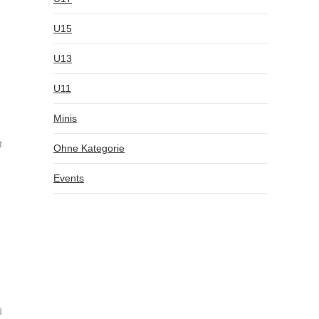
U15
U13
U11
Minis
t
Ohne Kategorie
Events
d