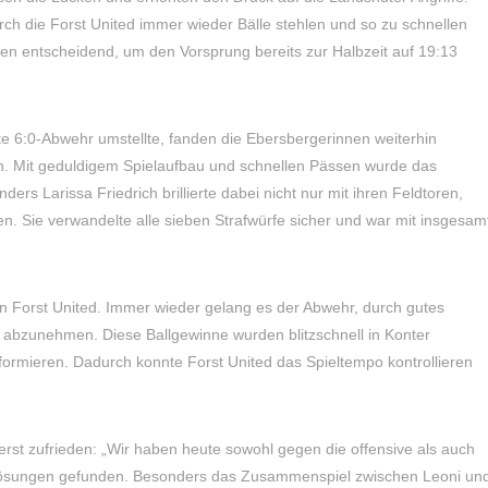
ch die Forst United immer wieder Bälle stehlen und so zu schnellen
n entscheidend, um den Vorsprung bereits zur Halbzeit auf 19:13
te 6:0-Abwehr umstellte, fanden die Ebersbergerinnen weiterhin
n. Mit geduldigem Spielaufbau und schnellen Pässen wurde das
s Larissa Friedrich brillierte dabei nicht nur mit ihren Feldtoren,
n. Sie verwandelte alle sieben Strafwürfe sicher und war mit insgesam
on Forst United. Immer wieder gelang es der Abwehr, durch gutes
 abzunehmen. Diese Ballgewinne wurden blitzschnell in Konter
ormieren. Dadurch konnte Forst United das Spieltempo kontrollieren
erst zufrieden: „Wir haben heute sowohl gegen die offensive als auch
Lösungen gefunden. Besonders das Zusammenspiel zwischen Leoni un