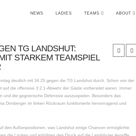
NEWS
LADIES
TEAMS
ABOUT
GEN TG LANDSHUT:
MIT STARKEM TEAMSPIEL
R
onntag deutlich mit 34:25 gegen die TG Landshut durch. Schon von der
t auf die offensive 3:2:1-Abwehr der Gäste vorbereitet waren. Immer
en und die gegnerische Defensive auszuspielen. Besonders das
a Dirnberger im linken Rückraum funktionierte hervorragend und
 auf den Außenpositionen, was Landshut einige Chancen ermöglichte.
sen die Lücken und erhöhten den Druck auf die Landshuter Angriffe.