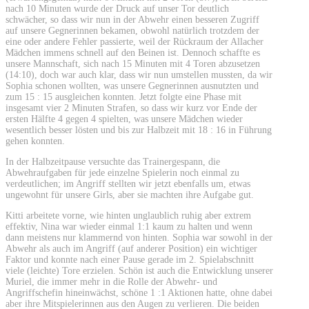
nach 10 Minuten wurde der Druck auf unser Tor deutlich
schwächer, so dass wir nun in der Abwehr einen besseren Zugriff
auf unsere Gegnerinnen bekamen, obwohl natürlich trotzdem der
eine oder andere Fehler passierte, weil der Rückraum der Allacher
Mädchen immens schnell auf den Beinen ist. Dennoch schaffte es
unsere Mannschaft, sich nach 15 Minuten mit 4 Toren abzusetzen
(14:10), doch war auch klar, dass wir nun umstellen mussten, da wir
Sophia schonen wollten, was unsere Gegnerinnen ausnutzten und
zum 15 : 15 ausgleichen konnten. Jetzt folgte eine Phase mit
insgesamt vier 2 Minuten Strafen, so dass wir kurz vor Ende der
ersten Hälfte 4 gegen 4 spielten, was unsere Mädchen wieder
wesentlich besser lösten und bis zur Halbzeit mit 18 : 16 in Führung
gehen konnten.
In der Halbzeitpause versuchte das Trainergespann, die
Abwehraufgaben für jede einzelne Spielerin noch einmal zu
verdeutlichen; im Angriff stellten wir jetzt ebenfalls um, etwas
ungewohnt für unsere Girls, aber sie machten ihre Aufgabe gut.
Kitti arbeitete vorne, wie hinten unglaublich ruhig aber extrem
effektiv, Nina war wieder einmal 1:1 kaum zu halten und wenn
dann meistens nur klammernd von hinten. Sophia war sowohl in der
Abwehr als auch im Angriff (auf anderer Position) ein wichtiger
Faktor und konnte nach einer Pause gerade im 2. Spielabschnitt
viele (leichte) Tore erzielen. Schön ist auch die Entwicklung unserer
Muriel, die immer mehr in die Rolle der Abwehr- und
Angriffschefin hineinwächst, schöne 1 :1 Aktionen hatte, ohne dabei
aber ihre Mitspielerinnen aus den Augen zu verlieren. Die beiden