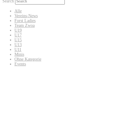
Search
Alle
Vereins-News
Forst Ladies
Team Zwoa
U19
U17
U15
U13
U11
Minis
Ohne Kategorie
Events