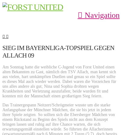
Navigation
SIEG IM BAYERNLIGA-TOPSPIEL GEGEN
ALLACH 09
Am Sonntag hatte die weibliche C-Jugend von Forst United einen
alten Bekannten zu Gast, nämlich den TSV Allach, man kennt sich
aus vielen, hart umkämpften Duellen und genau so ein Spiel sollte
es dieses Mal auch wieder werden. Dabei waren die Vorzeichen für
uns alles andere als gut; Nina und Sophia drohten wegen
Krankheiten und Verletzung auszufallen; beide wurden fit und
konnten mit der Mannschaft einen großartigen Sieg feiern.
Das Trainergespann Neitzert/Schrögmeier wusste um die starke
Anfangsphase der Münchner Mädchen, die sie bis jetzt in jedem
ihrer Spiele zeigten. So sollten sich die Ebersberger Mädchen von
einem Rückstand zu Beginn des Spiels nicht aus dem Konzept
bringen lassen und ruhig auf ihre Chance warten, die sich
erwartungsgemäß einstellen würde. So führten die Allacherinnen
(erwartungsgemäß) nach 6 Minuten mit 2 Toren (5:7), doch bereits