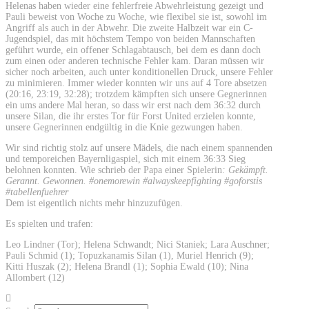
Helenas haben wieder eine fehlerfreie Abwehrleistung gezeigt und
Pauli beweist von Woche zu Woche, wie flexibel sie ist, sowohl im
Angriff als auch in der Abwehr. Die zweite Halbzeit war ein C-
Jugendspiel, das mit höchstem Tempo von beiden Mannschaften
geführt wurde, ein offener Schlagabtausch, bei dem es dann doch
zum einen oder anderen technische Fehler kam. Daran müssen wir
sicher noch arbeiten, auch unter konditionellen Druck, unsere Fehler
zu minimieren. Immer wieder konnten wir uns auf 4 Tore absetzen
(20:16, 23:19, 32:28); trotzdem kämpften sich unsere Gegnerinnen
ein ums andere Mal heran, so dass wir erst nach dem 36:32 durch
unsere Silan, die ihr erstes Tor für Forst United erzielen konnte,
unsere Gegnerinnen endgültig in die Knie gezwungen haben.
Wir sind richtig stolz auf unsere Mädels, die nach einem spannenden
und temporeichen Bayernligaspiel, sich mit einem 36:33 Sieg
belohnen konnten. Wie schrieb der Papa einer Spielerin
: Gekämpft.
Gerannt. Gewonnen. #onemorewin #alwayskeepfighting #goforstis
#tabellenfuehrer
Dem ist eigentlich nichts mehr hinzuzufügen.
Es spielten und trafen:
Leo Lindner (Tor); Helena Schwandt; Nici Staniek; Lara Auschner;
Pauli Schmid (1); Topuzkanamis Silan (1), Muriel Henrich (9);
Kitti Huszak (2); Helena Brandl (1); Sophia Ewald (10); Nina
Allombert (12)