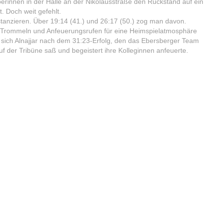
erinnen in der Halle an der Nikolausstraße den Rückstand auf ein
. Doch weit gefehlt.
stanzieren. Über 19:14 (41.) und 26:17 (50.) zog man davon.
t Trommeln und Anfeuerungsrufen für eine Heimspielatmosphäre
te sich Alnajjar nach dem 31:23-Erfolg, den das Ebersberger Team
auf der Tribüne saß und begeistert ihre Kolleginnen anfeuerte.