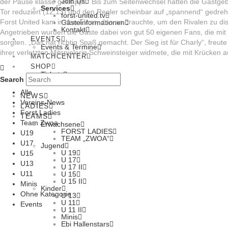
Join Us
der Pause klasse geklappt.“ Bis zum Seitenwechsel hatten die Gastgeb
Services
Tor reduziert (12:13) und den Regler scheinbar auf „spannend“ gedreht
forst-united.tv
Forst United kam in den Fluss, den es brauchte, um den Rivalen zu di
Gästeinformationen
Kontakt
Angetrieben wurden die Gäste dabei von gut 50 eigenen Fans, die mi
EVENTS
sorgten. „Das hat richtig Spaß gemacht. Der Sieg ist für Charly“, freu
Events & Termine
ihrer verletzten Mitspielerin Schweinsteiger widmete, die mit Krücken 
MATCHCENTER
SHOP
Tickets
Search
Sportswear
Alle
NEWS
Vereins-News
LADIES
Forst Ladies
TEAMS
Team Zwoa
Erwachsene
FORST LADIES
U19
TEAM „ZWOA“
U17
Jugend
U 19
U15
U 17
U13
U 17 II
U11
U 15
U 15 II
Minis
Kinder
Ohne Kategorie
U 13
U 11
Events
U 11 II
Minis
Ebi Hallenstars