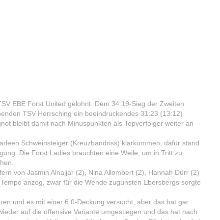
TSV EBE Forst United gelohnt. Dem 34:19-Sieg der Zweiten
benden TSV Herrsching ein beeindruckendes 31:23 (13:12)
ot bleibt damit nach Minuspunkten als Topverfolger weiter an
Charleen Schweinsteiger (Kreuzbandriss) klarkommen, dafür stand
ung. Die Forst Ladies brauchten eine Weile, um in Tritt zu
chen.
fern von Jasmin Alnajjar (2), Nina Allombert (2), Hannah Dürr (2)
as Tempo anzog, zwar für die Wende zugunsten Ebersbergs sorgte
ren und es mit einer 6:0-Deckung versucht, aber das hat gar
r wieder auf die offensive Variante umgestiegen und das hat nach