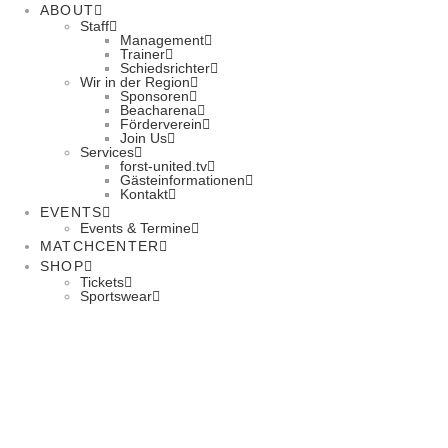
ABOUT
Staff
Management
Trainer
Schiedsrichter
Wir in der Region
Sponsoren
Beacharena
Förderverein
Join Us
Services
forst-united.tv
Gästeinformationen
Kontakt
EVENTS
Events & Termine
MATCHCENTER
SHOP
Tickets
Sportswear