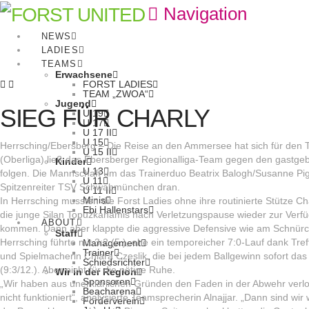
Navigation
NEWS
LADIES
TEAMS
Erwachsene
FORST LADIES
TEAM „ZWOA“
Jugend
SIEG FÜR CHARLY
U 19
U 17
U 17 II
U 15
Herrsching/Ebersberg – Die Reise an den Ammersee hat sich für den 
U 15 II
(Oberliga) ließ das Ebersberger Regionalliga-Team gegen den gastge
Kinder
U 13
folgen. Die Mannschaft um das Trainerduo Beatrix Balogh/Susanne Pign
U 11
Spitzenreiter TSV Schwabmünchen dran.
U 11 II
Minis
In Herrsching mussten die Forst Ladies ohne ihre routinierte Stütze 
Ebi Hallenstars
die junge Silan Topuzkanamis nach Verletzungspause wieder zur Verfüg
ABOUT
kommen. Dann aber klappte die aggressive Defensive wie am Schnür
Staff
Herrsching führte mit 3:2 (5.), ehe ein temporeicher 7:0-Lauf dank Tref
Management
Trainer
und Spielmacherin Chiara Czeslik, die bei jedem Ballgewinn sofort d
Schiedsrichter
(9:3/12.). Aber nicht für die nötige Ruhe.
Wir in der Region
Sponsoren
„Wir haben aus unerklärlichen Gründen den Faden in der Abwehr verlo
Beacharena
nicht funktioniert“, analysierte Teamsprecherin Alnajjar. „Dann sind wi
Förderverein