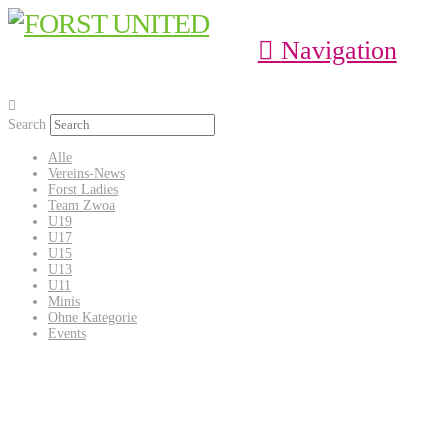
Navigation
Search
Alle
Vereins-News
Forst Ladies
Team Zwoa
U19
U17
U15
U13
U11
Minis
Ohne Kategorie
Events